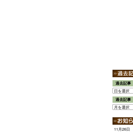
過去記事
過去記事
11月26日