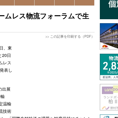
ームレス物流フォーラムで生
>>
この記事を印刷する（PDF）
日、東
と20日
ムレス
と発表し
の出展
持輸
定温輸
流技術