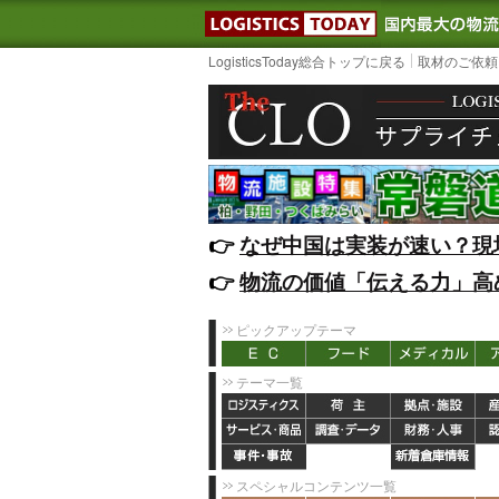
LOGISTIC
LogisticsToday総合トップに戻る
取材のご依頼
👉️
なぜ中国は実装が速い？現
👉️
物流の価値「伝える力」高
ピックアップテーマ
テーマ一覧
スペシャルコンテンツ一覧