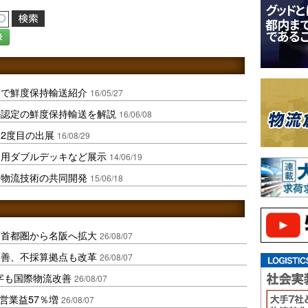
録
岡で鮮度保持輸送紹介
16/05/27
ル認定の鮮度保持輸送を解説
16/06/08
2度目の出展
16/08/29
ン用ダブルデッキなど展示
14/06/19
と物流技術の共同開発
15/06/18
、首都圏から名阪へ拡大
26/08/07
に改善、不採算拠点も改革
26/08/07
字も国際物流改善
26/08/07
営業益57％増
26/08/07