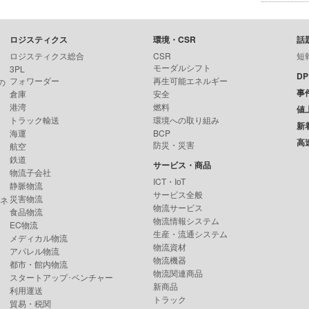
ロジスティクス
環境・CSR
話
ロジスティクス総合
CSR
短
モーダルシフト
3PL
D
フォワーダー
再生可能エネルギー
の
事
倉庫
安全
港湾
燃料
値
トラック輸送
環境への取り組み
新
海運
BCP
高
防災・災害
航空
鉄道
サービス・商品
物流子会社
ICT・IoT
静脈物流
サービス全般
災害物流
ンネ
物流サービス
食品物流
物流情報システム
EC物流
生産・流通システム
メディカル物流
物流資材
アパレル物流
物流機器
都市・館内物流
物流関連商品
スタートアップ･ベンチャー
新商品
利用運送
トラック
貿易・税関