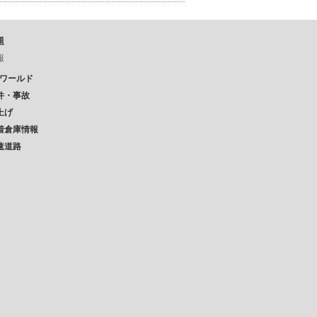
題
報
Pワールド
件・事故
上げ
着倉庫情報
速道路