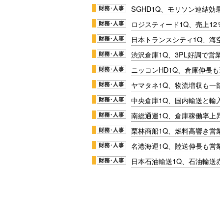
SGHD1Q、モリソン連結効
ロジスティード1Q、売上1
日本トランスシティ1Q、海
渋沢倉庫1Q、3PL好調で営
ニッコンHD1Q、倉庫伸長
ヤマタネ1Q、物流増収も一
中央倉庫1Q、国内輸送と輸
南総通運1Q、倉庫稼働率上
栗林商船1Q、燃料高響き営
名港海運1Q、陸送伸長も営業
日本石油輸送1Q、石油輸送