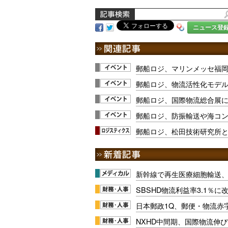
ニュース登
郵船ロジ、マリンメッセ福
郵船ロジ、物流活性化モデ
郵船ロジ、国際物流総合展に
郵船ロジ、防振輸送や海コ
郵船ロジ、松田技術研究所
新幹線で再生医療細胞輸送
SBSHD物流利益率3.1％
日本郵政1Q、郵便・物流赤
NXHD中間期、国際物流伸び