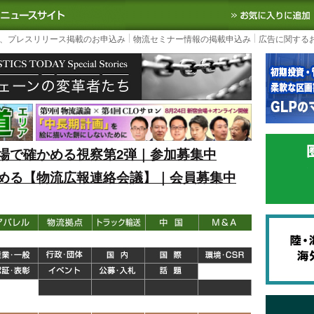
S TODAY｜国内最大の物流ニュースサイト
3PL, SCMなど国内外の最新の物流
、プレスリリース掲載のお申込み
物流セミナー情報の掲載申込み
広告に関する
場で確かめる視察第2弾｜参加募集中
める【物流広報連絡会議】｜会員募集中