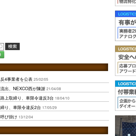
録
反4事業者を公表
25/02/05
流出、NEXCO西が陳謝
21/04/08
路上取締り、車限令違反3台
18/04/10
締り、車限令違反2台
17/05/29
を呼び掛け
13/12/04