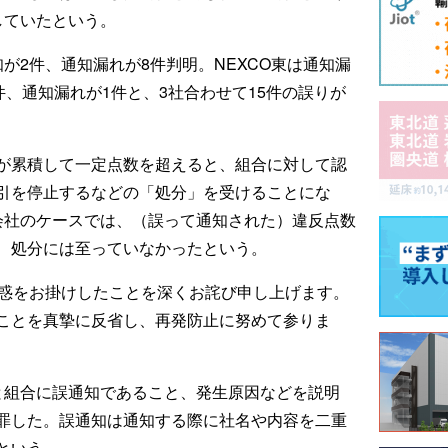
していたという。
知が2件、通知漏れが8件判明。NEXCO東は通知漏
件、通知漏れが1件と、3社合わせて15件の誤りが
が累積して一定点数を超えると、組合に対して認
割引を停止するなどの「処分」を受けることにな
の会社のケースでは、（誤って通知された）違反点数
、処分には至っていなかったという。
迷惑をお掛けしたことを深くお詫び申し上げます。
ことを真摯に反省し、再発防止に努めて参りま
と組合に誤通知であること、発生原因などを説明
罪した。誤通知は通知する際に社名や内容を二重
という。