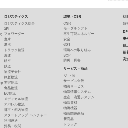
ロジスティクス
環境・CSR
話
ロジスティクス総合
CSR
短
モーダルシフト
3PL
D
フォワーダー
再生可能エネルギー
の
事
倉庫
安全
港湾
燃料
値
トラック輸送
環境への取り組み
新
海運
BCP
高
防災・災害
航空
鉄道
サービス・商品
物流子会社
ICT・IoT
静脈物流
サービス全般
災害物流
ンネ
物流サービス
食品物流
物流情報システム
EC物流
生産・流通システム
メディカル物流
物流資材
アパレル物流
物流機器
都市・館内物流
物流関連商品
スタートアップ･ベンチャー
新商品
利用運送
トラック
貿易・税関