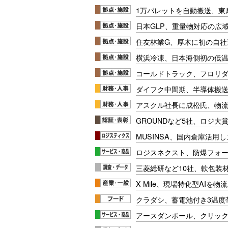
1万パレットを自動搬送、東
日本GLP、重量物対応の広
住友林業G、厚木に初の自社
横浜冷凍、日本海側初の低
コールドトラック、フロリ
ダイフク中間期、半導体搬
アスクル社長に成松氏、物
GROUNDなど5社、ロジ大
MUSINSA、国内倉庫活用
ロジスネクスト、防爆フォ
三菱総研など10社、軟包装
X Mile、現場特化型AIを
クラダシ、蓄電池付き3温度
アースダンボール、クリッ