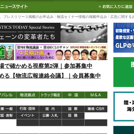
S TODAY｜国内最大の物流ニュースサイト
3PL, SCMなど国内外の最新の物流
、プレスリリース掲載のお申込み
物流セミナー情報の掲載申込み
広告に関する
場で確かめる視察第2弾｜参加募集中
める【物流広報連絡会議】｜会員募集中