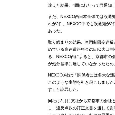
違えた結果、4回にわたって誤通知
また、NEXCO西日本全体では誤通
れが2件、NEXCO中でも誤通知が2
あった。
取り締まりの結果、車両制限令違反
めている高速道路料金のETC大口
る。NEXCO西によると、京都市
が処分基準に達していなかったため
NEXCO3社は「関係者には多大な
このような事態を引き起こしました
す」と謝罪した。
同社は3月に支社から京都市の会社
し、違反点数の訂正文書を渡して謝
チェックしていなかったのが原因だ