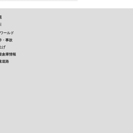
題
報
Pワールド
件・事故
上げ
着倉庫情報
速道路