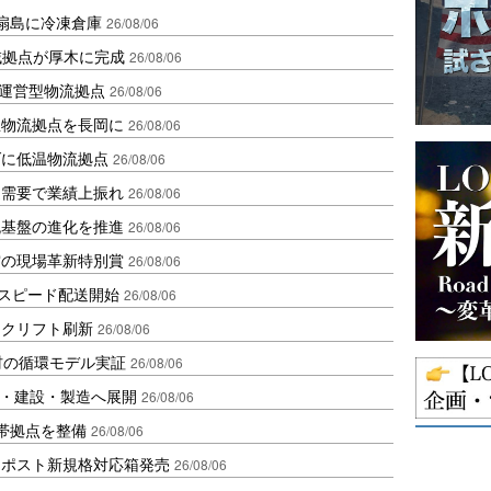
扇島に冷凍倉庫
26/08/06
域拠点が厚木に完成
26/08/06
運営型物流拠点
26/08/06
温物流拠点を長岡に
26/08/06
ダに低温物流拠点
26/08/06
送需要で業績上振れ
26/08/06
流基盤の進化を推進
26/08/06
賞の現場革新特別賞
26/08/06
しスピード配送開始
26/08/06
ークリフト刷新
26/08/06
材の循環モデル実証
26/08/06
物流・建設・製造へ展開
26/08/06
帯拠点を整備
26/08/06
クポスト新規格対応箱発売
26/08/06