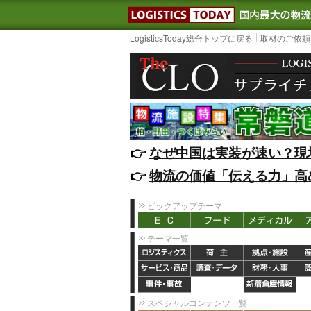
LOGISTIC
LogisticsToday総合トップに戻る
取材のご依頼
👉️
なぜ中国は実装が速い？現
👉️
物流の価値「伝える力」高
ピックアップテーマ
テーマ一覧
スペシャルコンテンツ一覧