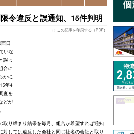
限令違反と誤通知、15件判明
>>
この記事を印刷する（PDF）
O西日
ていな
と誤っ
組合に
らかに
15年4
調査を
などが
。
の取り締まり結果を毎月、組合が希望すれば通知
に対しては違反した会社と同じ社名の会社と取り