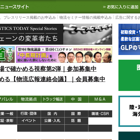
S TODAY｜国内最大の物流ニュースサイト
3PL, SCMなど国内外の最新の物流
、プレスリリース掲載のお申込み
物流セミナー情報の掲載申込み
広告に関する
場で確かめる視察第2弾｜参加募集中
める【物流広報連絡会議】｜会員募集中