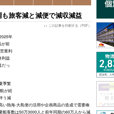
調も旅客減と減便で減収減益
>>
この記事を印刷する（PDF）
025年
高が前
、営業利
終利益
益だっ
夏季繁
欠航が続
伴う減
高い熱海-大島便の活用や企画商品の造成で需要喚
船客数は50万3000人と前年同期の60万人から減