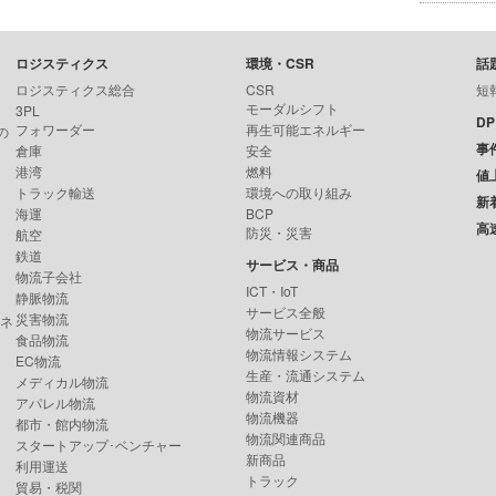
ロジスティクス
環境・CSR
話
ロジスティクス総合
CSR
短
モーダルシフト
3PL
D
フォワーダー
再生可能エネルギー
の
事
倉庫
安全
港湾
燃料
値
トラック輸送
環境への取り組み
新
海運
BCP
高
防災・災害
航空
鉄道
サービス・商品
物流子会社
ICT・IoT
静脈物流
サービス全般
災害物流
ンネ
物流サービス
食品物流
物流情報システム
EC物流
生産・流通システム
メディカル物流
物流資材
アパレル物流
物流機器
都市・館内物流
物流関連商品
スタートアップ･ベンチャー
新商品
利用運送
トラック
貿易・税関