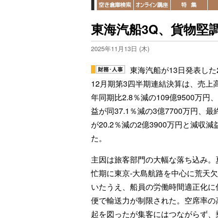
東海汽船3Q、貨物堅
2025年11月13日 (木)
東海汽船が13日発表した2
12月期第3四半期連結決算は、売上
年同期比2.8％減の109億9500万円
益が同37.1％減の3億7700万円、最
が20.2％減の2億3900万円と減収減
た。
主因は旅客部門の大幅な落ち込み。
忙期に東京-大島航路を中心に荒天
いたうえ、船員の労働時間適正化に
便で輸送力が制限された。空席率の
起を図ったが集客にはつながらず、乗