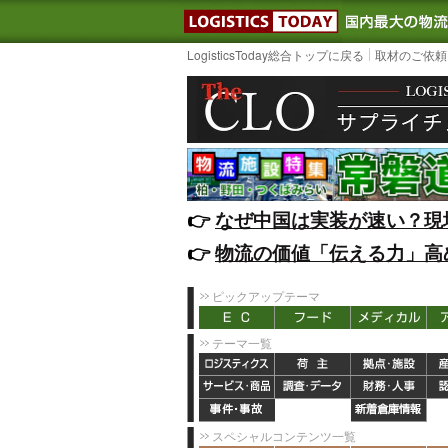
LOGISTIC
LogisticsToday総合トップに戻る
取材のご依頼
👉️
なぜ中国は実装が速い？現
👉️
物流の価値「伝える力」高
ピックアップテーマ
テーマ一覧
スペシャルコンテンツ一覧