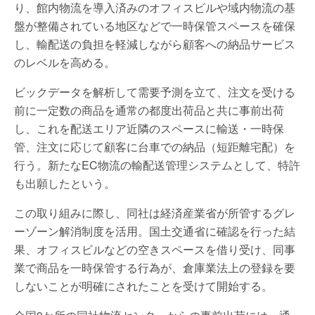
り、館内物流を導入済みのオフィスビルや域内物流の基
盤が整備されている地区などで一時保管スペースを確保
し、輸配送の負担を軽減しながら顧客への納品サービス
のレベルを高める。
ビックデータを解析して需要予測を立て、注文を受ける
前に一定数の商品を通常の都度出荷品と共に事前出荷
し、これを配送エリア近隣のスペースに輸送・一時保
管、注文に応じて顧客に台車での納品（短距離宅配）を
行う。新たなEC物流の輸配送管理システムとして、特許
も出願したという。
この取り組みに際し、同社は経済産業省が所管するグレ
ーゾーン解消制度を活用。国土交通省に確認を行った結
果、オフィスビルなどの空きスペースを借り受け、同事
業で商品を一時保管する行為が、倉庫業法上の登録を要
しないことが明確にされたことを受けて開始する。