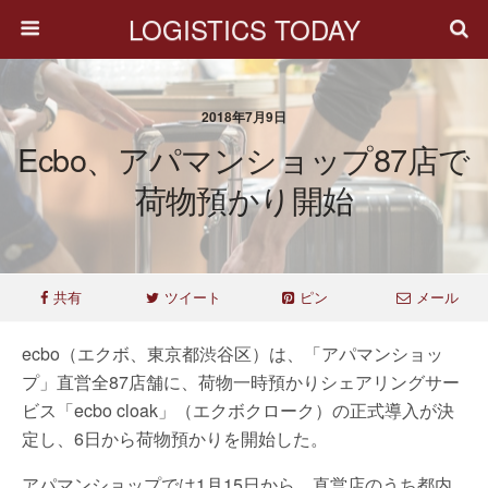
LOGISTICS TODAY
2018年7月9日
Ecbo、アパマンショップ87店で
荷物預かり開始
共有
ツイート
ピン
メール
ecbo（エクボ、東京都渋谷区）は、「アパマンショッ
プ」直営全87店舗に、荷物一時預かりシェアリングサー
ビス「ecbo cloak」（エクボクローク）の正式導入が決
定し、6日から荷物預かりを開始した。
アパマンショップでは1月15日から、直営店のうち都内