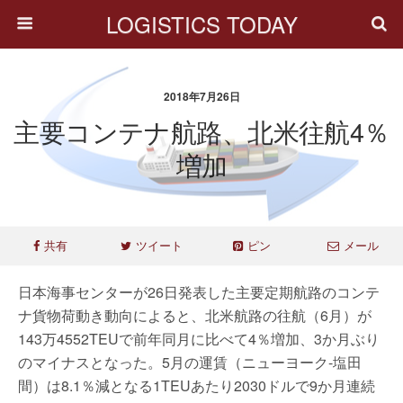
LOGISTICS TODAY
2018年7月26日
主要コンテナ航路、北米往航4％
増加
共有
ツイート
ピン
メール
日本海事センターが26日発表した主要定期航路のコンテ
ナ貨物荷動き動向によると、北米航路の往航（6月）が
143万4552TEUで前年同月に比べて4％増加、3か月ぶり
のマイナスとなった。5月の運賃（ニューヨーク-塩田
間）は8.1％減となる1TEUあたり2030ドルで9か月連続