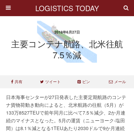
LOGISTICS TODAY
2018年6月27日
主要コンテナ航路、北米往航
7.5％減
共有
ツイート
ピン
メール
日本海事センターが27日発表した主要定期航路のコンテ
ナ貨物荷動き動向によると、北米航路の往航（5月）が
133万8527TEUで前年同月に比べて7.5％減少、2か月連
続のマイナスとなった。5月の運賃（ニューヨーク-塩田
間）は8.1％減となる1TEUあたり2030ドルで9か月連続