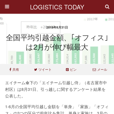
LOGISTICS TODAY
2018年8月31日
全国平均引越金額、｢オフィス｣
は2月が伸び幅最大
共有
ツイート
ピン
メール
エイチーム傘下の「エイチーム引越し侍」（名古屋市中
村区）は8月31日、引っ越しに関するアンケート結果を
公表した。
1-6月の全国平均引越し金額を「単身」「家族」「オフィ
ス」の3つの区分で前年比を集計。単身と家族は、3月の