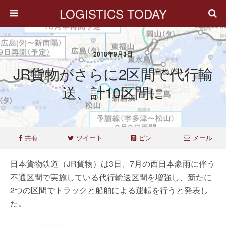
LOGISTICS TODAY
2018年9月3日
JR貨物がさらに2区間で代行輸
送、計10区間に
共有
ツイート
ピン
メール
日本貨物鉄道（JR貨物）は3日、7月の西日本豪雨に伴う
不通区間で実施している代行輸送区間を増強し、新たに
2つの区間でトラックと船舶による運転を行うと発表し
た。