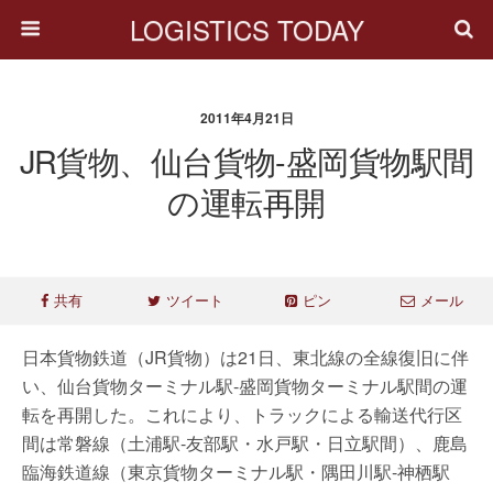
LOGISTICS TODAY
2011年4月21日
JR貨物、仙台貨物-盛岡貨物駅間
の運転再開
共有
ツイート
ピン
メール
日本貨物鉄道（JR貨物）は21日、東北線の全線復旧に伴
い、仙台貨物ターミナル駅-盛岡貨物ターミナル駅間の運
転を再開した。これにより、トラックによる輸送代行区
間は常磐線（土浦駅-友部駅・水戸駅・日立駅間）、鹿島
臨海鉄道線（東京貨物ターミナル駅・隅田川駅-神栖駅