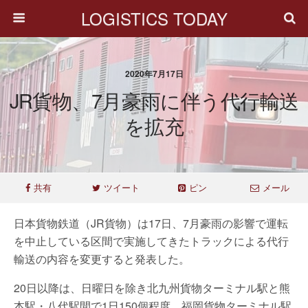
LOGISTICS TODAY
2020年7月17日
JR貨物、7月豪雨に伴う代行輸送
を拡充
共有
ツイート
ピン
メール
日本貨物鉄道（JR貨物）は17日、7月豪雨の影響で運転
を中止している区間で実施してきたトラックによる代行
輸送の内容を変更すると発表した。
20日以降は、日曜日を除き北九州貨物ターミナル駅と熊
本駅・八代駅間で1日150個程度、福岡貨物ターミナル駅