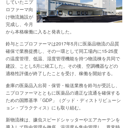
していたニプ
ロファーマ向
け物流施設が
完成し、今月
から本格稼働に入ると発表した。
鈴与とニプロファーマは2017年5月に医薬品物流の品質
確保で業務提携し、その一環として同工場内に15-25度
の温度管理、低温、湿度管理機能を持つ物流棟を共同で
建設、ことし5月に竣工した。その後、空調機器などの
適格性評価が終了したことを受け、稼働を開始する。
倉庫の医薬品入出荷・保管・輸送業務を鈴与が受託し、
ニプロファーマとともに医薬品の適正な流通を確保する
ための国際基準「GDP」（グッド・ディストリビューシ
ョン・プラクティス）にも取り組む。
新物流棟は、嫌虫スピードシャッターやエアカーテンを
導入して防虫管理を徹底、温湿度を集中管理し、異常時