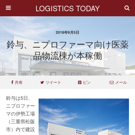
LOGISTICS TODAY
2018年9月5日
鈴与、ニプロファーマ向け医薬
品物流棟が本稼働
共有
ツイート
ピン
メール
鈴与は5日、
ニプロファー
マの伊勢工場
（三重県松阪
市）内で建設