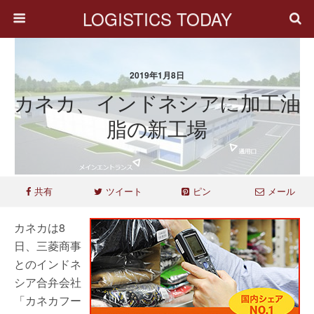
LOGISTICS TODAY
2019年1月8日
カネカ、インドネシアに加工油
脂の新工場
共有
ツイート
ピン
メール
カネカは8
日、三菱商事
とのインドネ
シア合弁会社
「カネカフー