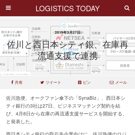
LOGISTICS TODAY
2019年3月27日
佐川と西日本シティ銀、在庫再
流通支援で連携
共有
ツイート
ピン
メール
佐川急便、オークファン傘下の「SynaBiz」、西日本シ
ティ銀行の3社は27日、ビジネスマッチング契約を結
び、4月8日から在庫の再流通支援サービスを開始する、
と発表した。
西日本シティ銀行の取引先企業向けに、佐川急便のロジ