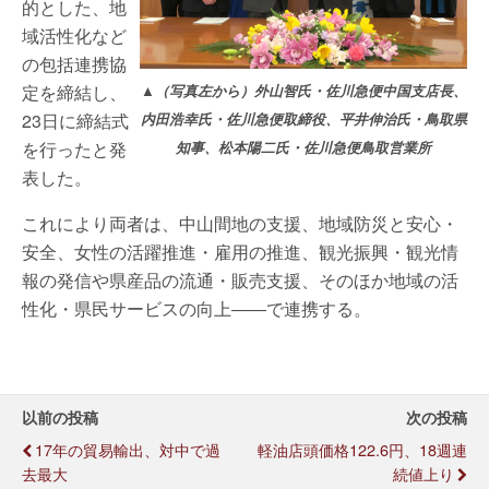
的とした、地
域活性化など
の包括連携協
定を締結し、
▲（写真左から）外山智氏・佐川急便中国支店長、
23日に締結式
内田浩幸氏・佐川急便取締役、平井伸治氏・鳥取県
を行ったと発
知事、松本陽二氏・佐川急便鳥取営業所
表した。
これにより両者は、中山間地の支援、地域防災と安心・
安全、女性の活躍推進・雇用の推進、観光振興・観光情
報の発信や県産品の流通・販売支援、そのほか地域の活
性化・県民サービスの向上――で連携する。
以前の投稿
次の投稿
17年の貿易輸出、対中で過
軽油店頭価格122.6円、18週連
去最大
続値上り