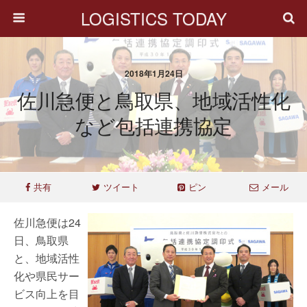
LOGISTICS TODAY
2018年1月24日
佐川急便と鳥取県、地域活性化
など包括連携協定
共有
ツイート
ピン
メール
佐川急便は24
日、鳥取県
と、地域活性
化や県民サー
ビス向上を目