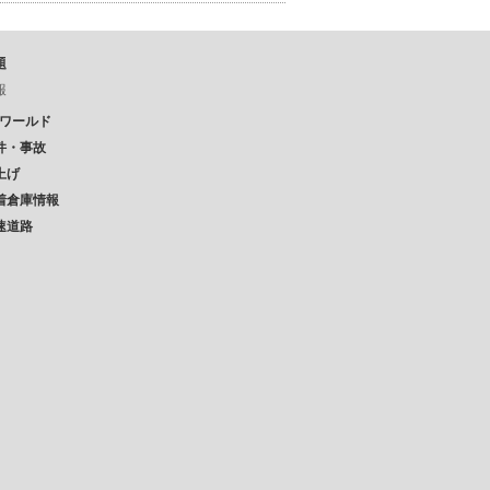
題
報
Pワールド
件・事故
上げ
着倉庫情報
速道路