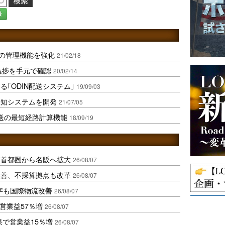
録
の管理機能を強化
21/02/18
進捗を手元で確認
20/02/14
る｢ODIN配送システム｣
19/09/03
検知システムを開発
21/07/05
送の最短経路計算機能
18/09/19
、首都圏から名阪へ拡大
26/08/07
に改善、不採算拠点も改革
26/08/07
字も国際物流改善
26/08/07
営業益57％増
26/08/07
果で営業益15％増
26/08/07