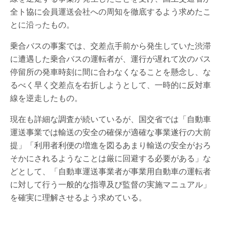
全ト協に会員運送会社への周知を徹底するよう求めたこ
とに沿ったもの。
乗合バスの事案では、交差点手前から発生していた渋滞
に遭遇した乗合バスの運転者が、運行が遅れて次のバス
停留所の発車時刻に間に合わなくなることを懸念し、な
るべく早く交差点を右折しようとして、一時的に反対車
線を逆走したもの。
現在も詳細な調査が続いているが、国交省では「自動車
運送事業では輸送の安全の確保が適確な事業遂行の大前
提」「利用者利便の増進を図るあまり輸送の安全がおろ
そかにされるようなことは厳に回避する必要がある」な
どとして、「自動車運送事業者が事業用自動車の運転者
に対して行う一般的な指導及び監督の実施マニュアル」
を確実に理解させるよう求めている。