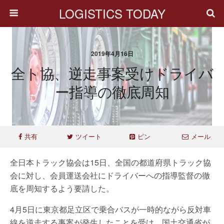
LOGISTICS TODAY
2019年4月16日
全ト協、逆走事案受けドライバ
ー指導の徹底周知
共有
ツイート
ピン
メール
全日本トラック協会は15日、全国の都道府県トラック協
会に対し、会員運送会社にドライバーへの指導監督の徹
底を周知するよう要請した。
4月5日に東京都足立区で乗合バスが一時的ながら反対車
線を逆走する事案が発生したことを受け、国土交通省が