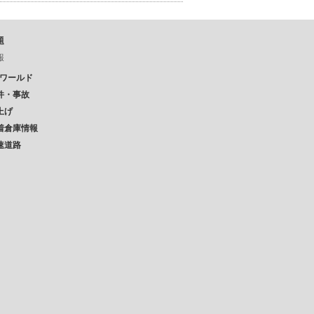
題
報
Pワールド
件・事故
上げ
着倉庫情報
速道路