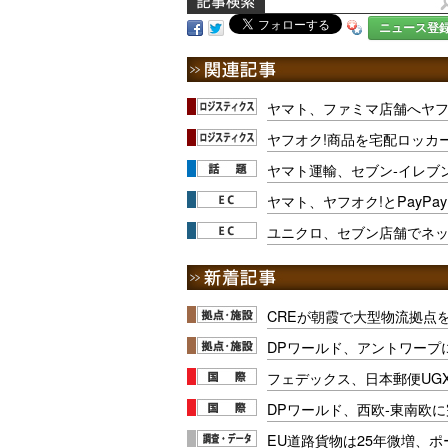
ニュース登
ヤマト、ファミマ店舗へヤ
ヤフオク!商品を宅配ロッカ
ヤマト運輸、セブン-イレブ
ヤマト、ヤフオク!とPayPa
ユニクロ、セブン店舗でネ
CREが朝霞で大型物流拠点
DPワールド、アントワープ
フェデックス、日本郵便UG
DPワールド、西欧-東南欧
EU道路貨物は25年微増、