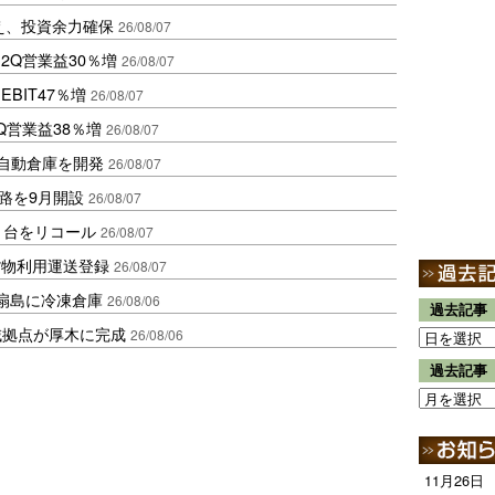
え、投資余力確保
26/08/07
2Q営業益30％増
26/08/07
BIT47％増
26/08/07
Q営業益38％増
26/08/07
ス自動倉庫を開発
26/08/07
路を9月開設
26/08/07
1台をリコール
26/08/07
貨物利用運送登録
26/08/07
扇島に冷凍倉庫
26/08/06
過去記事
域拠点が厚木に完成
26/08/06
過去記事
11月26日