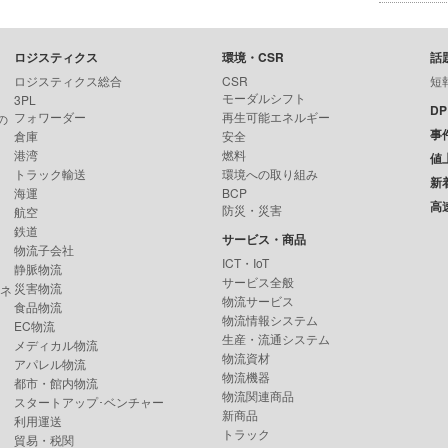
ロジスティクス
環境・CSR
話
ロジスティクス総合
CSR
短
モーダルシフト
3PL
D
フォワーダー
再生可能エネルギー
の
事
倉庫
安全
港湾
燃料
値
トラック輸送
環境への取り組み
新
海運
BCP
高
防災・災害
航空
鉄道
サービス・商品
物流子会社
ICT・IoT
静脈物流
サービス全般
災害物流
ンネ
物流サービス
食品物流
物流情報システム
EC物流
生産・流通システム
メディカル物流
物流資材
アパレル物流
物流機器
都市・館内物流
物流関連商品
スタートアップ･ベンチャー
新商品
利用運送
トラック
貿易・税関