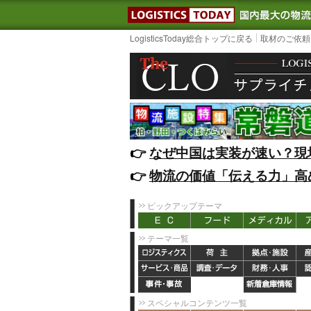
LOGISTIC
LogisticsToday総合トップに戻る
取材のご依頼
👉️
なぜ中国は実装が速い？現
👉️
物流の価値「伝える力」高
ピックアップテーマ
テーマ一覧
スペシャルコンテンツ一覧