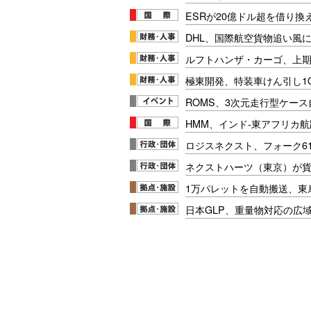
ESRが20億ドル超を借り換
DHL、国際航空貨物追い風に
ルフトハンザ・カーゴ、上期E
極東開発、特装車けん引し1
ROMS、3次元走行型ケー
HMM、インド-東アフリカ航
ロジスネクスト、フォーク6
ネクストハーツ（東京）が
1万パレットを自動搬送、東
日本GLP、重量物対応の広