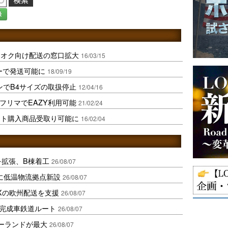
録
フオク向け配送の窓口拡大
16/03/15
ーで発送可能に
18/09/19
ンでB4サイズの取扱停止
12/04/16
yフリマでEAZY利用可能
21/02/24
ット購入商品受取り可能に
16/02/04
を拡張、B棟着工
26/08/07
に低温物流拠点新設
26/08/07
Xの欧州配送を支援
26/08/07
に完成車鉄道ルート
26/08/07
ポーランドが最大
26/08/07