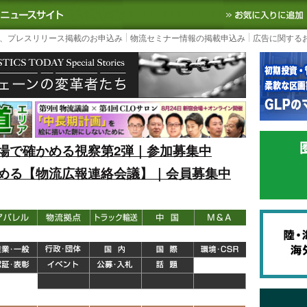
S TODAY｜国内最大の物流ニュースサイト
3PL, SCMなど国内外の最新の物流
、プレスリリース掲載のお申込み
物流セミナー情報の掲載申込み
広告に関する
場で確かめる視察第2弾｜参加募集中
める【物流広報連絡会議】｜会員募集中