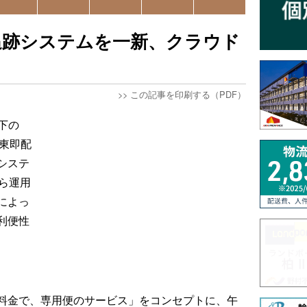
追跡システムを一新、クラウド
>>
この記事を印刷する（PDF）
下の
関東即配
システ
ら運用
によっ
利便性
料金で、専用便のサービス」をコンセプトに、午