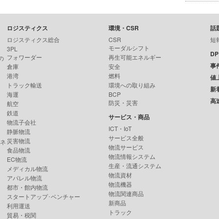
ロジスティクス
環境・CSR
話
ロジスティクス総合
CSR
短
モーダルシフト
3PL
D
フォワーダー
再生可能エネルギー
の
事
倉庫
安全
港湾
燃料
値
トラック輸送
環境への取り組み
新
海運
BCP
高
防災・災害
航空
鉄道
サービス・商品
物流子会社
ICT・IoT
静脈物流
サービス全般
災害物流
ンネ
物流サービス
食品物流
物流情報システム
EC物流
生産・流通システム
メディカル物流
物流資材
アパレル物流
物流機器
都市・館内物流
物流関連商品
スタートアップ･ベンチャー
新商品
利用運送
トラック
貿易・税関