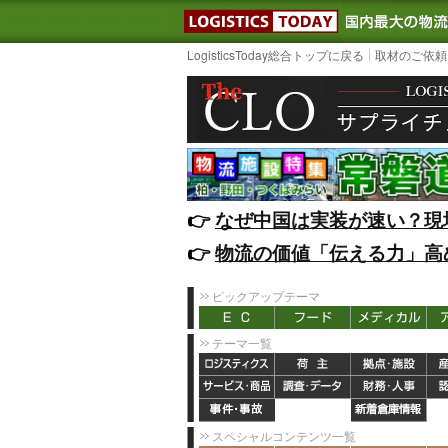
LOGISTIC
LogisticsToday総合トップに戻る
取材のご依頼
👉️
なぜ中国は実装が速い？現
👉️
物流の価値「伝える力」高
ピックアップテーマ
テーマ一覧
スペシャルコンテンツ一覧