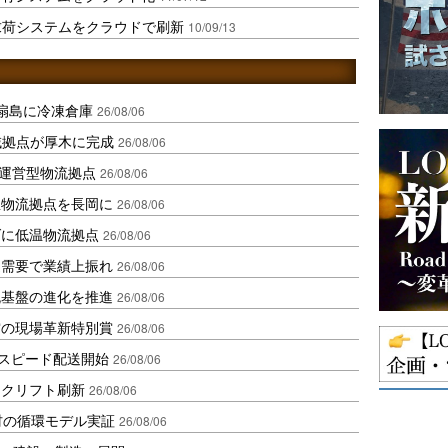
求荷システムをクラウドで刷新
10/09/13
扇島に冷凍倉庫
26/08/06
域拠点が厚木に完成
26/08/06
運営型物流拠点
26/08/06
温物流拠点を長岡に
26/08/06
ダに低温物流拠点
26/08/06
送需要で業績上振れ
26/08/06
流基盤の進化を推進
26/08/06
賞の現場革新特別賞
26/08/06
しスピード配送開始
26/08/06
ークリフト刷新
26/08/06
材の循環モデル実証
26/08/06