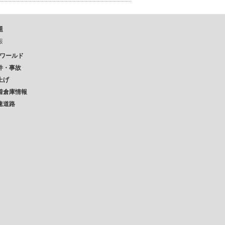
題
報
Pワールド
件・事故
上げ
着倉庫情報
速道路