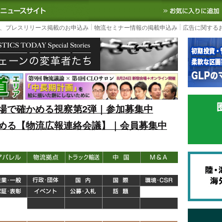
S TODAY｜国内最大の物流ニュースサイト
3PL, SCMなど国内外の最新の物流
、プレスリリース掲載のお申込み
物流セミナー情報の掲載申込み
広告に関する
場で確かめる視察第2弾｜参加募集中
める【物流広報連絡会議】｜会員募集中