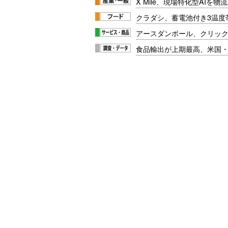
X Mile、現場特化型AIを
クラダシ、蓄電池付き3温度
アースダンボール、クリッ
食品輸出が上期最高、米国