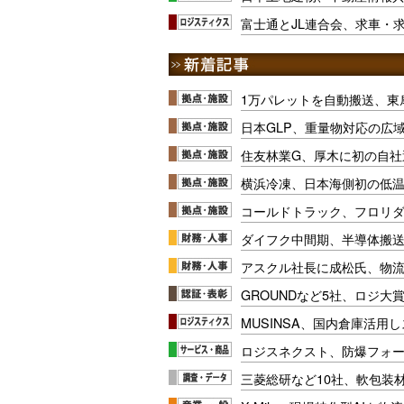
富士通とJL連合会、求車・
1万パレットを自動搬送、東
日本GLP、重量物対応の広
住友林業G、厚木に初の自社
横浜冷凍、日本海側初の低
コールドトラック、フロリ
ダイフク中間期、半導体搬
アスクル社長に成松氏、物
GROUNDなど5社、ロジ大
MUSINSA、国内倉庫活用
ロジスネクスト、防爆フォ
三菱総研など10社、軟包装