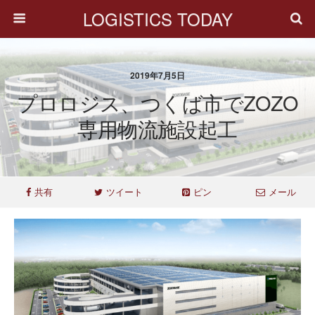
LOGISTICS TODAY
2019年7月5日
プロロジス、つくば市でZOZO
専用物流施設起工
共有
ツイート
ピン
メール