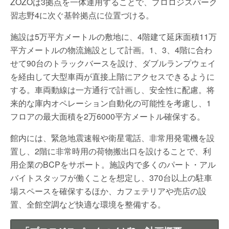
ZOZOは3拠点を一体運用することで、プロロジスパーク
習志野4に次ぐ基幹拠点に位置づける。
施設は5万平方メートルの敷地に、4階建て延床面積11万
平方メートルの物流施設として計画。1、3、4階に合わ
せて90台のトラックバースを設け、ダブルランプウェイ
を経由して大型車両が直接上階にアクセスできるように
する。車両動線は一方通行で計画し、安全性に配慮。将
来的な庫内オペレーション自動化の可能性を考慮し、1
フロアの最大面積を2万6000平方メートル確保する。
館内には、緊急地震速報や衛星電話、非常用発電機を設
置し、2階に非常時用の荷物搬出口を設けることで、利
用企業のBCPをサポート。施設内で多くのパート・アル
バイトスタッフが働くことを想定し、370台以上の駐車
場スペースを確保するほか、カフェテリアや売店の設
置、全館空調など快適な環境を整備する。