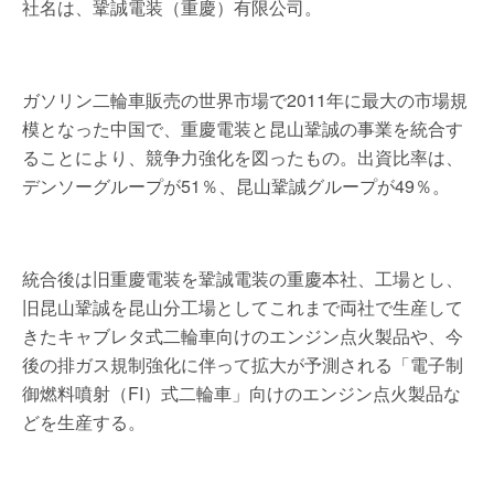
社名は、鞏誠電装（重慶）有限公司。
ガソリン二輪車販売の世界市場で2011年に最大の市場規
模となった中国で、重慶電装と昆山鞏誠の事業を統合す
ることにより、競争力強化を図ったもの。出資比率は、
デンソーグループが51％、昆山鞏誠グループが49％。
統合後は旧重慶電装を鞏誠電装の重慶本社、工場とし、
旧昆山鞏誠を昆山分工場としてこれまで両社で生産して
きたキャブレタ式二輪車向けのエンジン点火製品や、今
後の排ガス規制強化に伴って拡大が予測される「電子制
御燃料噴射（FI）式二輪車」向けのエンジン点火製品な
どを生産する。