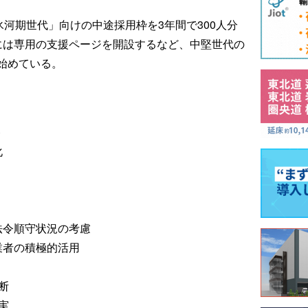
氷河期世代」向けの中途採用枠を3年間で300人分
には専用の支援ページを開設するなど、中堅世代の
始めている。
ト
化
法令順守状況の考慮
業者の積極的活用
断
実