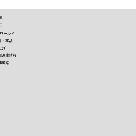
題
報
Pワールド
件・事故
上げ
着倉庫情報
速道路