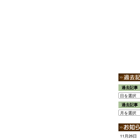
過去記事
過去記事
11月26日