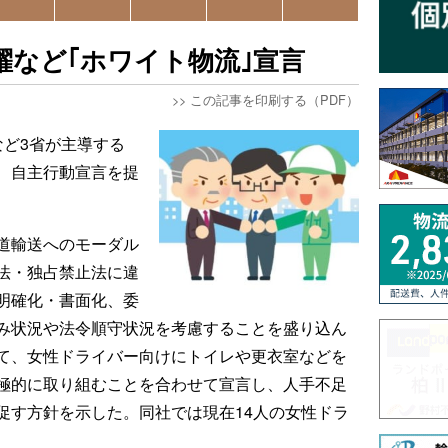
躍など｢ホワイト物流｣宣言
>>
この記事を印刷する（PDF）
など3省が主導する
、自主行動宣言を提
道輸送へのモーダル
法・独占禁止法に違
明確化・書面化、委
み状況や法令順守状況を考慮することを盛り込ん
て、女性ドライバー向けにトイレや更衣室などを
極的に取り組むことを合わせて宣言し、人手不足
促す方針を示した。同社では現在14人の女性ドラ