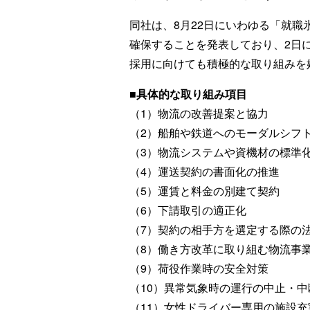
同社は、8月22日にいわゆる「就職
確保することを発表しており、2日
採用に向けても積極的な取り組みを
■具体的な取り組み項目
（1）物流の改善提案と協力
（2）船舶や鉄道へのモーダルシフ
（3）物流システムや資機材の標準
（4）運送契約の書面化の推進
（5）運賃と料金の別建て契約
（6）下請取引の適正化
（7）契約の相手方を選定する際の
（8）働き方改革に取り組む物流事
（9）荷役作業時の安全対策
（10）異常気象時の運行の中止・中
（11）女性ドライバー専用の施設充