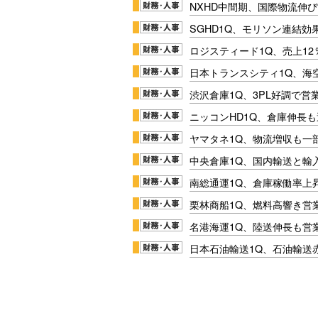
NXHD中間期、国際物流伸び
SGHD1Q、モリソン連結効
ロジスティード1Q、売上1
日本トランスシティ1Q、海
渋沢倉庫1Q、3PL好調で営
ニッコンHD1Q、倉庫伸長
ヤマタネ1Q、物流増収も一
中央倉庫1Q、国内輸送と輸
南総通運1Q、倉庫稼働率上
栗林商船1Q、燃料高響き営
名港海運1Q、陸送伸長も営業
日本石油輸送1Q、石油輸送