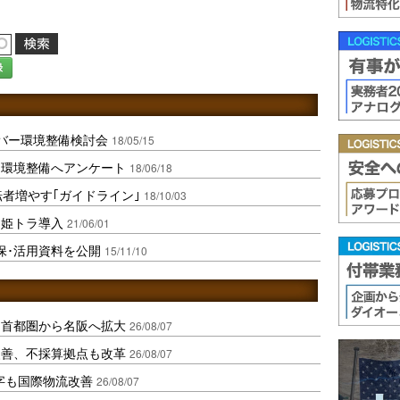
録
バー環境整備検討会
18/05/15
働環境整備へアンケート
18/06/18
転者増やす｢ガイドライン｣
18/10/03
に姫トラ導入
21/06/01
保･活用資料を公開
15/11/10
、首都圏から名阪へ拡大
26/08/07
に改善、不採算拠点も改革
26/08/07
字も国際物流改善
26/08/07