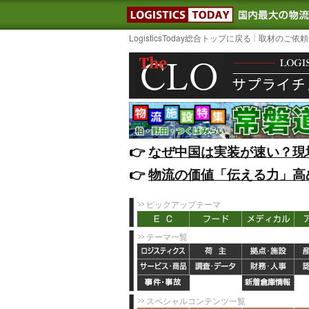
LOGISTIC
LogisticsToday総合トップに戻る
取材のご依頼
👉️
なぜ中国は実装が速い？現
👉️
物流の価値「伝える力」高
ピックアップテーマ
テーマ一覧
スペシャルコンテンツ一覧