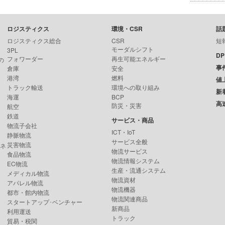
ロジスティクス
環境・CSR
話
ロジスティクス総合
CSR
短
モーダルシフト
3PL
D
フォワーダー
再生可能エネルギー
の
事
倉庫
安全
港湾
燃料
値
トラック輸送
環境への取り組み
新
海運
BCP
高
防災・災害
航空
鉄道
サービス・商品
物流子会社
ICT・IoT
静脈物流
サービス全般
災害物流
ンネ
物流サービス
食品物流
物流情報システム
EC物流
生産・流通システム
メディカル物流
物流資材
アパレル物流
物流機器
都市・館内物流
物流関連商品
スタートアップ･ベンチャー
新商品
利用運送
トラック
貿易・税関