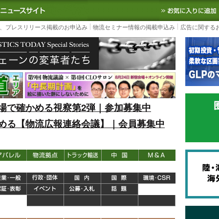
S TODAY｜国内最大の物流ニュースサイト
3PL, SCMなど国内外の最新の物流
、プレスリリース掲載のお申込み
物流セミナー情報の掲載申込み
広告に関する
場で確かめる視察第2弾｜参加募集中
める【物流広報連絡会議】｜会員募集中