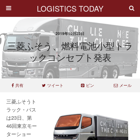
LOGISTICS TODAY
2019年10月23日
三菱ふそう、燃料電池小型トラ
ックコンセプト発表
共有
ツイート
ピン
メール
三菱ふそうト
ラック・バス
は23日、第
46回東京モー
ターショー