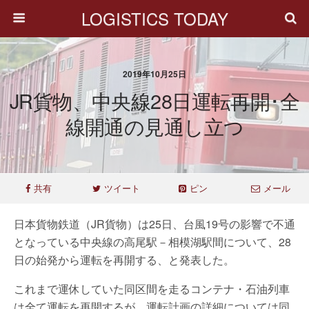
LOGISTICS TODAY
2019年10月25日
JR貨物、中央線28日運転再開･全
線開通の見通し立つ
共有
ツイート
ピン
メール
日本貨物鉄道（JR貨物）は25日、台風19号の影響で不通
となっている中央線の高尾駅－相模湖駅間について、28
日の始発から運転を再開する、と発表した。
これまで運休していた同区間を走るコンテナ・石油列車
は全て運転を再開するが、運転計画の詳細については同