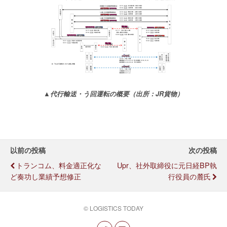
▲代行輸送・う回運転の概要（出所：JR貨物）
以前の投稿
次の投稿
トランコム、料金適正化な
Upr、社外取締役に元日経BP執
ど奏功し業績予想修正
行役員の麓氏
© LOGISTICS TODAY