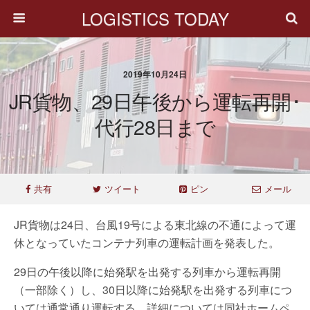
LOGISTICS TODAY
2019年10月24日
JR貨物、29日午後から運転再開･
代行28日まで
共有
ツイート
ピン
メール
JR貨物は24日、台風19号による東北線の不通によって運
休となっていたコンテナ列車の運転計画を発表した。
29日の午後以降に始発駅を出発する列車から運転再開
（一部除く）し、30日以降に始発駅を出発する列車につ
いては通常通り運転する。詳細については同社ホームペ