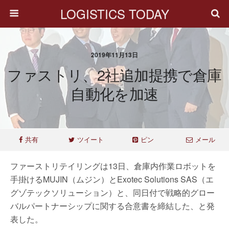
LOGISTICS TODAY
2019年11月13日
ファストリ、2社追加提携で倉庫
自動化を加速
共有
ツイート
ピン
メール
ファーストリテイリングは13日、倉庫内作業ロボットを
手掛けるMUJIN（ムジン）とExotec Solutions SAS（エ
グゾテックソリューション）と、同日付で戦略的グロー
バルパートナーシップに関する合意書を締結した、と発
表した。