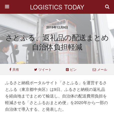
LOGISTICS TODAY
2019年12月9日
さとふる、返礼品の配送まとめ
自治体負担軽減
共有
ツイート
ピン
メール
ふるさと納税ポータルサイト「さとふる」を運営するさ
とふる（東京都中央区）は9日、ふるさと納税の返礼品
を経由地までまとめて輸送し、自治体の配送費用負担を
軽減させる「さとふるおまとめ便」を2020年から一部の
自治体で導入する、と発表した。