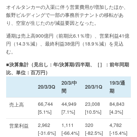
オイルタンカーの入渠に伴う営業費用が増加したほか、
飯野ビルディングで一部の事務所テナントの移転があ
り、空室が生じたのが減益要因となった。
通期は売上高900億円（前期比6.1％増）、営業利益41億
円（14.3％減）、最終利益38億円（18.9％減）を見込
む。
■決算集計（見出し：年/決算期/四半期、［］：前年同期
比、単位：百万円）
20/3/中
19/3/通
20/3/3Q
20/3/1Q
間
期
66,744
44,949
23,008
84,843
売上高
[5.1%]
[7.1%]
[10.5%]
[4.3%]
2,962
1,111
320
4,782
営業利益
[-31.6%]
[-66.4%]
[-82.5%]
[-15.4%]