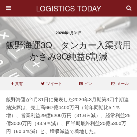
LOGISTICS TODAY
2020年1月31日
飯野海運3Q、タンカー入渠費用
かさみ3Q純益6割減
共有
ツイート
ピン
メール
飯野海運が1月31日に発表した2020年3月期第3四半期連
結決算は、売上高667億4400万円（前年同期比5.1％
増）、営業利益29億6200万円（31.6％減）、経常利益25
億3000万円（43.9％減）、四半期最終利益20億5300万
円（60.3％減）と、増収減益で着地した。