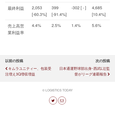
2,053
399
-302 [ - ]
4,685
最終利益
[-60.3%]
[-91.4%]
[10.4%]
4.4%
2.5%
1.4%
5.6%
売上高営
業利益率
以前の投稿
次の投稿
キムラユニティー、包装受
日本通運野球部出身･西武L辻監
注増え3Q増収増益
督がリーグ連覇報告
© LOGISTICS TODAY