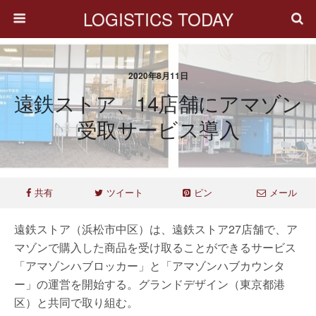
LOGISTICS TODAY
2020年8月11日
遠鉄ストア、14店舗にアマゾン
受取サービス導入
共有
ツイート
ピン
メール
遠鉄ストア（浜松市中区）は、遠鉄ストア27店舗で、ア
マゾンで購入した商品を受け取ることができるサービス
「アマゾンハブロッカー」と「アマゾンハブカウンタ
ー」の運営を開始する。グランドデザイン（東京都港
区）と共同で取り組む。