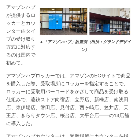
アマゾンハブ
が提供するロ
ッカーとカウ
ンター両タイ
プの受け取り
▲「アマゾンハブ」設置例（出所：グランドデザイ
方式に対応す
ン）
るのは国内で
初めて。
アマゾンハブロッカーでは、アマゾンのECサイトで商品
を購入した際、受取場所にロッカーを指定することで、
ロッカーに受取用バーコードをかざして商品を受け取る
仕組みで、遠鉄ストア向宿店、立野店、新橋店、南浅田
店、東伊場店、磐田店、見付店、西ヶ崎店、笠井店、天
王店、きらりタウン店、桜台店、大平台店――の13店舗
に導入した。
アマゾンハブカウンターは、受取場所にカウンターを指