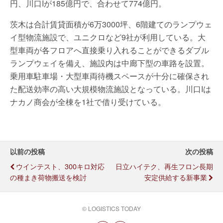
円、川口Iが185億円で、合わせて774億円。
茨木は合計賃貸面積が6万3000坪、6階建てのランプウェ
イ型物流施設で、ユニクロなど9社が利用している。大
型車両が各フロアへ直接乗り入れることができるダブル
ランプウェイを備え、施設内は中廊下型の車路を設置。
乗用車駐車場・大型車両待機スペースが十分に確保され
た配送効率の高い大規模物流施設となっている。川口Iは
ナカノ商会が全棟を1社で借り受けている。
以前の投稿
次の投稿
ウインテスト、300キロ対応
日立ハイテク、再生フロン長期
の種まき荷物搬送を検討
安定供給する新事業
© LOGISTICS TODAY