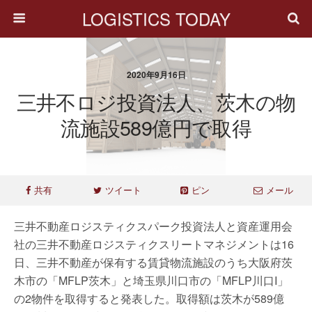
LOGISTICS TODAY
2020年9月16日
三井不ロジ投資法人、茨木の物
流施設589億円で取得
共有
ツイート
ピン
メール
三井不動産ロジスティクスパーク投資法人と資産運用会
社の三井不動産ロジスティクスリートマネジメントは16
日、三井不動産が保有する賃貸物流施設のうち大阪府茨
木市の「MFLP茨木」と埼玉県川口市の「MFLP川口I」
の2物件を取得すると発表した。取得額は茨木が589億