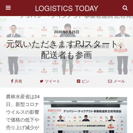
LOGISTICS TODAY
2020年9月25日
元気いただきますPJスタート、
配送者も参画
共有
ツイート
ピン
メール
農林水産省は24
日、新型コロナ
ウイルスの影響
で価格の低下や
売り上げ減少が