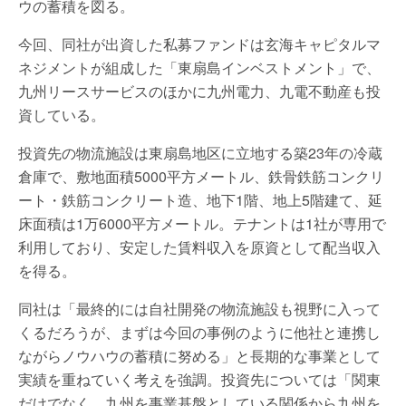
ウの蓄積を図る。
今回、同社が出資した私募ファンドは玄海キャピタルマ
ネジメントが組成した「東扇島インベストメント」で、
九州リースサービスのほかに九州電力、九電不動産も投
資している。
投資先の物流施設は東扇島地区に立地する築23年の冷蔵
倉庫で、敷地面積5000平方メートル、鉄骨鉄筋コンクリ
ート・鉄筋コンクリート造、地下1階、地上5階建て、延
床面積は1万6000平方メートル。テナントは1社が専用で
利用しており、安定した賃料収入を原資として配当収入
を得る。
同社は「最終的には自社開発の物流施設も視野に入って
くるだろうが、まずは今回の事例のように他社と連携し
ながらノウハウの蓄積に努める」と長期的な事業として
実績を重ねていく考えを強調。投資先については「関東
だけでなく、九州を事業基盤としている関係から九州を