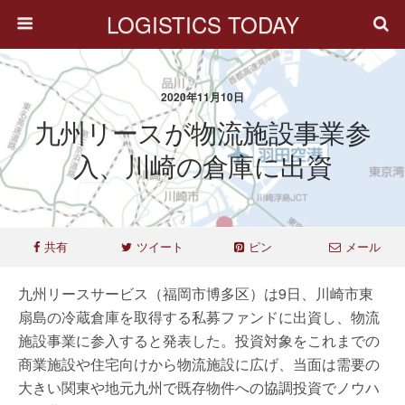
LOGISTICS TODAY
2020年11月10日
九州リースが物流施設事業参
入、川崎の倉庫に出資
共有
ツイート
ピン
メール
九州リースサービス（福岡市博多区）は9日、川崎市東
扇島の冷蔵倉庫を取得する私募ファンドに出資し、物流
施設事業に参入すると発表した。投資対象をこれまでの
商業施設や住宅向けから物流施設に広げ、当面は需要の
大きい関東や地元九州で既存物件への協調投資でノウハ