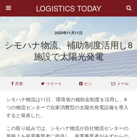
LOGISTICS TODAY
2020年11月11日
シモハナ物流、補助制度活用し8
施設で太陽光発電
共有
ツイート
ピン
メール
シモハナ物流は11日、環境省の補助金制度を活用し、8
つの物流センターで自家消費型の太陽光発電設備を導入
すると発表した。
この取り組みでは、シモハナ物流が自社物流センターの
屋根上を発電事業者に提供し、発電事業者がみずからの