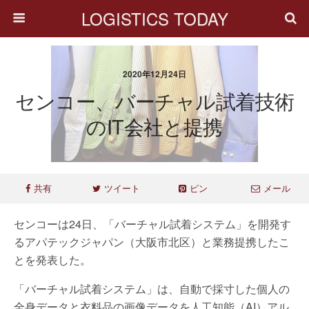
LOGISTICS TODAY
2020年12月24日
センコー、バーチャル試着技術
のIT会社と提携
共有
ツイート
ピン
メール
センコーは24日、「バーチャル試着システム」を開発す
るアパテックジャパン（大阪市北区）と業務提携したこ
とを発表した。
「バーチャル試着システム」は、自動で採寸した個人の
全身データと衣料品の画像データを人工知能（AI）アル