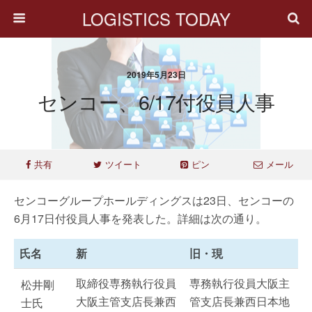
LOGISTICS TODAY
2019年5月23日
センコー、6/17付役員人事
共有
ツイート
ピン
メール
センコーグループホールディングスは23日、センコーの
6月17日付役員人事を発表した。詳細は次の通り。
氏名
新
旧・現
取締役専務執行役員
専務執行役員大阪主
松井剛
大阪主管支店長兼西
管支店長兼西日本地
士氏