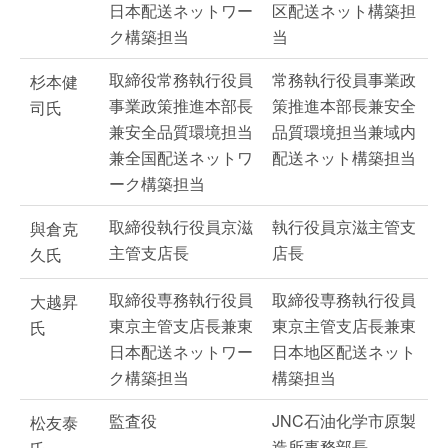
日本配送ネットワー
区配送ネット構築担
ク構築担当
当
取締役常務執行役員
常務執行役員事業政
杉本健
事業政策推進本部長
策推進本部長兼安全
司氏
兼安全品質環境担当
品質環境担当兼域内
兼全国配送ネットワ
配送ネット構築担当
ーク構築担当
取締役執行役員京滋
執行役員京滋主管支
與倉克
主管支店長
店長
久氏
取締役専務執行役員
取締役専務執行役員
大越昇
東京主管支店長兼東
東京主管支店長兼東
氏
日本配送ネットワー
日本地区配送ネット
ク構築担当
構築担当
監査役
JNC石油化学市原製
松友泰
造所事務部長