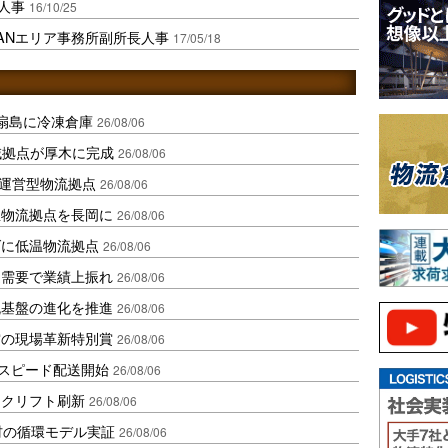
人事
16/10/25
EANエリア事務所副所長人事
17/05/18
扇島に冷凍倉庫
26/08/06
域拠点が厚木に完成
26/08/06
運営型物流拠点
26/08/06
温物流拠点を長岡に
26/08/06
ダに低温物流拠点
26/08/06
送需要で業績上振れ
26/08/06
流基盤の進化を推進
26/08/06
賞の現場革新特別賞
26/08/06
しスピード配送開始
26/08/06
ークリフト刷新
26/08/06
材の循環モデル実証
26/08/06