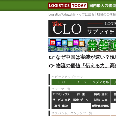
LOGISTIC
LogisticsToday総合トップに戻る
取材のご依頼
👉️
なぜ中国は実装が速い？現
👉️
物流の価値「伝える力」高
ピックアップテーマ
テーマ一覧
スペシャルコンテンツ一覧