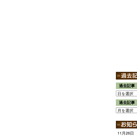
過去記事
過去記事
11月26日