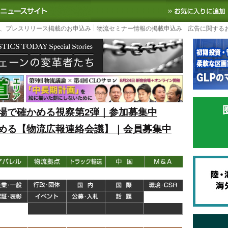
S TODAY｜国内最大の物流ニュースサイト
3PL, SCMなど国内外の最新の物流
、プレスリリース掲載のお申込み
物流セミナー情報の掲載申込み
広告に関する
場で確かめる視察第2弾｜参加募集中
める【物流広報連絡会議】｜会員募集中