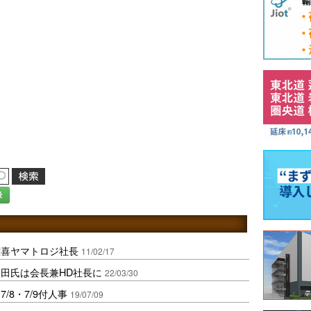
録
雅喜ヤマトロジ社長
11/02/17
田氏は会長兼HD社長に
22/03/30
/8・7/9付人事
19/07/09