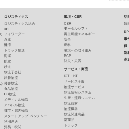
ロジスティクス
環境・CSR
話
ロジスティクス総合
CSR
短
モーダルシフト
3PL
D
フォワーダー
再生可能エネルギー
の
事
倉庫
安全
港湾
燃料
値
トラック輸送
環境への取り組み
新
海運
BCP
高
防災・災害
航空
鉄道
サービス・商品
物流子会社
ICT・IoT
静脈物流
サービス全般
災害物流
ンネ
物流サービス
食品物流
物流情報システム
EC物流
生産・流通システム
メディカル物流
物流資材
アパレル物流
物流機器
都市・館内物流
物流関連商品
スタートアップ･ベンチャー
新商品
利用運送
トラック
貿易・税関