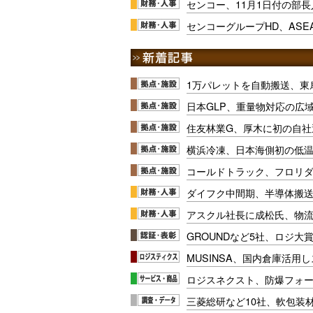
センコー、11月1日付の部長
センコーグループHD、AS
1万パレットを自動搬送、東
日本GLP、重量物対応の広
住友林業G、厚木に初の自社
横浜冷凍、日本海側初の低
コールドトラック、フロリ
ダイフク中間期、半導体搬
アスクル社長に成松氏、物
GROUNDなど5社、ロジ大
MUSINSA、国内倉庫活用
ロジスネクスト、防爆フォ
三菱総研など10社、軟包装