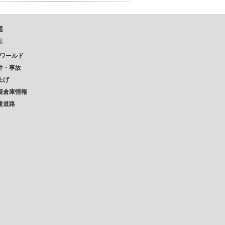
題
報
Pワールド
件・事故
上げ
着倉庫情報
速道路