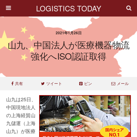
LOGISTICS TODAY
2021年1月26日
山九、中国法人が医療機器物流
強化へISO認証取得
共有
ツイート
ピン
メール
山九は25日、
中国現地法人
の上海経貿山
九儲運（上海
山九）が医療