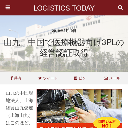
LOGISTICS TODAY
2019年2月19日
山九、中国で医療機器向け3PLの
経営認証取得
共有
ツイート
ピン
メール
山九の中国現
地法人、上海
経貿山九儲運
（上海山九）
はこのほど、