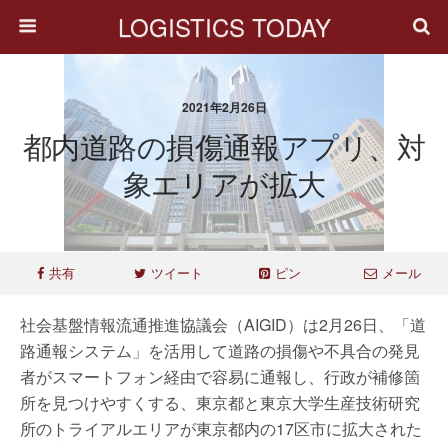
LOGISTICS TODAY
2021年2月26日
都内道路の損傷通報アプリ、対
象エリアが拡大
共有
ツイート
ピン
メール
社会基盤情報流通推進協議会（AIGID）は2月26日、「道
路通報システム」を活用して道路の損傷や不具合の発見
者がスマートフォン経由で容易に通報し、行政が補修箇
所を見つけやすくする、東京都と東京大学生産技術研究
所のトライアルエリアが東京都内の17区市に拡大された