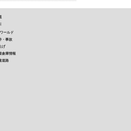
題
報
Pワールド
件・事故
上げ
着倉庫情報
速道路