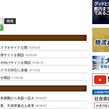
録
のスマホサイト公開
15/05/26
専用サイトを開設
12/05/29
マホ向けサイトを開設
12/06/12
をスマホ対応に改修
15/10/02
トを開設
11/04/26
、首都圏から名阪へ拡大
26/08/07
に改善、不採算拠点も改革
26/08/07