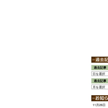
過去記事
過去記事
11月26日