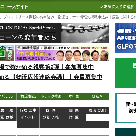
S TODAY｜国内最大の物流ニュースサイト
3PL, SCMなど国内外の最新の物流
、プレスリリース掲載のお申込み
物流セミナー情報の掲載申込み
広告に関する
場で確かめる視察第2弾｜参加募集中
める【物流広報連絡会議】｜会員募集中