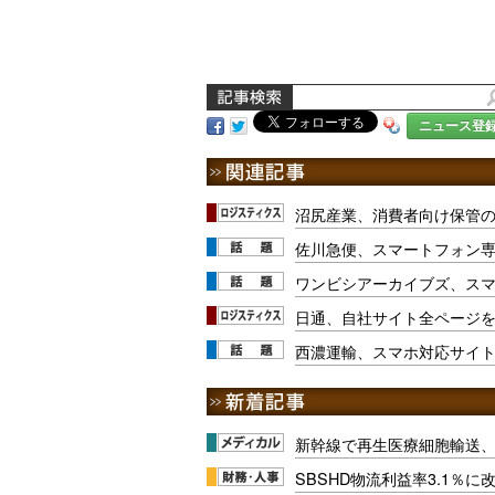
ニュース登
沼尻産業、消費者向け保管
佐川急便、スマートフォン
ワンビシアーカイブズ、ス
日通、自社サイト全ページ
西濃運輸、スマホ対応サイ
新幹線で再生医療細胞輸送
SBSHD物流利益率3.1％