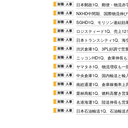
日本郵政1Q、郵便・物流赤
NXHD中間期、国際物流伸び
SGHD1Q、モリソン連結効
ロジスティード1Q、売上1
日本トランスシティ1Q、海
渋沢倉庫1Q、3PL好調で営
ニッコンHD1Q、倉庫伸長
ヤマタネ1Q、物流増収も一
中央倉庫1Q、国内輸送と輸
南総通運1Q、倉庫稼働率上
栗林商船1Q、燃料高響き営
名港海運1Q、陸送伸長も営業
日本石油輸送1Q、石油輸送