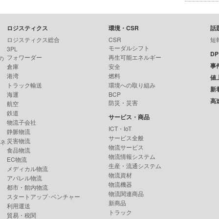
ロジスティクス
環境・CSR
話
ロジスティクス総合
CSR
短
モーダルシフト
3PL
D
フォワーダー
再生可能エネルギー
の
事
倉庫
安全
港湾
燃料
値
トラック輸送
環境への取り組み
新
海運
BCP
高
防災・災害
航空
鉄道
サービス・商品
物流子会社
ICT・IoT
静脈物流
サービス全般
災害物流
ンネ
物流サービス
食品物流
物流情報システム
EC物流
生産・流通システム
メディカル物流
物流資材
アパレル物流
物流機器
都市・館内物流
物流関連商品
スタートアップ･ベンチャー
新商品
利用運送
トラック
貿易・税関