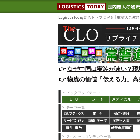
LOGISTIC
LogisticsToday総合トップに戻る
取材のご依頼
👉️
なぜ中国は実装が速い？現
👉️
物流の価値「伝える力」高
ピックアップテーマ
テーマ一覧
スペシャルコンテンツ一覧