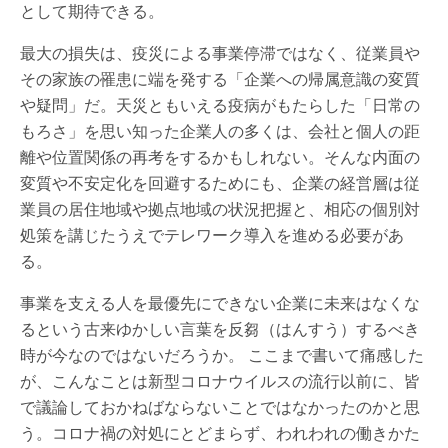
として期待できる。
最大の損失は、疫災による事業停滞ではなく、従業員や
その家族の罹患に端を発する「企業への帰属意識の変質
や疑問」だ。天災ともいえる疫病がもたらした「日常の
もろさ」を思い知った企業人の多くは、会社と個人の距
離や位置関係の再考をするかもしれない。そんな内面の
変質や不安定化を回避するためにも、企業の経営層は従
業員の居住地域や拠点地域の状況把握と、相応の個別対
処策を講じたうえでテレワーク導入を進める必要があ
る。
事業を支える人を最優先にできない企業に未来はなくな
るという古来ゆかしい言葉を反芻（はんすう）するべき
時が今なのではないだろうか。 ここまで書いて痛感した
が、こんなことは新型コロナウイルスの流行以前に、皆
で議論しておかねばならないことではなかったのかと思
う。コロナ禍の対処にとどまらず、われわれの働きかた