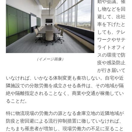
勤や会議、催
し物などを回
避して、出社
率を下げたと
しても、テレ
ワークやサテ
ライトオフィ
スの環境で防
（イメージ画像）
疫や感染防止
が行き届いて
いなければ、いかなる体制変更も奏功しない。自宅や近
隣施設での分散労働を成立させる条件は、その地域が隔
絶や隔離指定されることなく、商業や交通が稼働してい
ることだ。
特に物流現場の労働力の源となる倉庫立地の近隣地域が
防疫と密回避による流行抑制措置に徹していなければ、
たちまち罹患者が増加し、現場労働力の不足に至ること