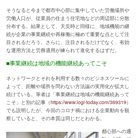
そうなると今まで都市中心部に集中していた労働場所や
労働人口が、従業員の住まう住宅地などの周辺部に分散
分布する。結果として、天災時と同様に、地域機能の継
続が企業の事業継続や再稼働に極めて重要な点として注
目されるだろう。さらに、注目されるだけでなく、有効
な運用方法と労務適用が練られて進化するはずだ。
■事業継続は地域の機能継続あってこそ
ネットワークとそれを利用する数々のビジネスツールに
よって、距離や場所を問わない方法論の実用化が拡大し
続けている。筆者は「事業継続は地域の機能継続あって
こそ」と別の記事（
https://www.logi-today.com/369319
）
でも説明したが、今回のコロナ禍における企業動向を観
察していると、その本質は同じだとわかる。
都心部への通