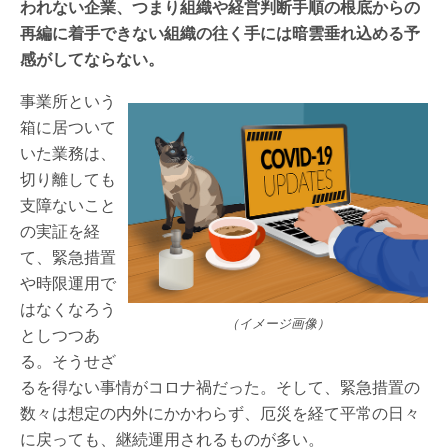
われない企業、つまり組織や経営判断手順の根底からの
再編に着手できない組織の往く手には暗雲垂れ込める予
感がしてならない。
事業所という
箱に居ついて
いた業務は、
切り離しても
支障ないこと
の実証を経
て、緊急措置
や時限運用で
はなくなろう
（イメージ画像）
としつつあ
る。そうせざ
るを得ない事情がコロナ禍だった。そして、緊急措置の
数々は想定の内外にかかわらず、厄災を経て平常の日々
に戻っても、継続運用されるものが多い。