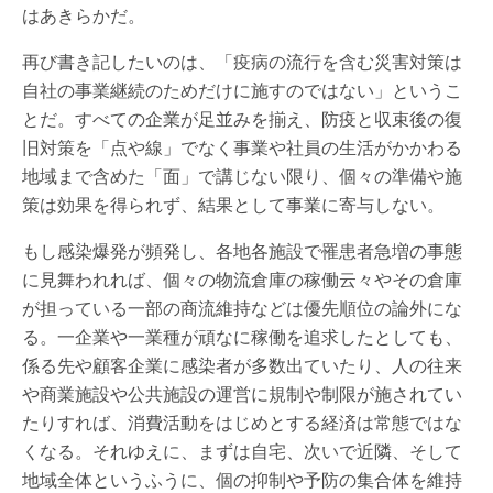
はあきらかだ。
再び書き記したいのは、「疫病の流行を含む災害対策は
自社の事業継続のためだけに施すのではない」というこ
とだ。すべての企業が足並みを揃え、防疫と収束後の復
旧対策を「点や線」でなく事業や社員の生活がかかわる
地域まで含めた「面」で講じない限り、個々の準備や施
策は効果を得られず、結果として事業に寄与しない。
もし感染爆発が頻発し、各地各施設で罹患者急増の事態
に見舞われれば、個々の物流倉庫の稼働云々やその倉庫
が担っている一部の商流維持などは優先順位の論外にな
る。一企業や一業種が頑なに稼働を追求したとしても、
係る先や顧客企業に感染者が多数出ていたり、人の往来
や商業施設や公共施設の運営に規制や制限が施されてい
たりすれば、消費活動をはじめとする経済は常態ではな
くなる。それゆえに、まずは自宅、次いで近隣、そして
地域全体というふうに、個の抑制や予防の集合体を維持