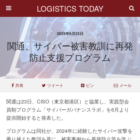
LOGISTICS TODAY
2025年6月23日
関通、サイバー被害教訓に再発
防止支援プログラム
共有
ツイート
ピン
メール
関通は23日、CISO（東京都港区）と協業し、実践型会
員制プログラム「サイバーガバナンスラボ」を6月より
提供開始すると発表した。
プログラムは同社が、2024年に経験したサイバー攻撃を
乗り越えた教訓を基に、被害事例から再発防止策を学ぶ