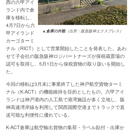
西の六甲アイ
ランド内で倉
庫を移転し、
4月7日から六
▲倉庫の外観
（出所：阪急阪神エクスプレス）
甲アイランド
カーゴターミ
ナル（RICT）として営業開始したことを発表した。あわ
せて子会社の阪急阪神ロジパートナーズが保税蔵置場の
認可を取得し、5月1日から保税貨物の取り扱いを開始し
た。
今回の移転は3月末に事業終了した神戸航空貨物ターミ
ナル（K-ACT）の機能維持を目的としたもの。六甲アイ
ランドは神戸港内の人工島で港湾施設が多く立地し、阪
神高速湾岸線を利用して関西国際空港までトラックで直
送可能な利便性に優れている。
K-ACT倉庫は航空輸出貨物の集荷・ラベル貼付・出庫か