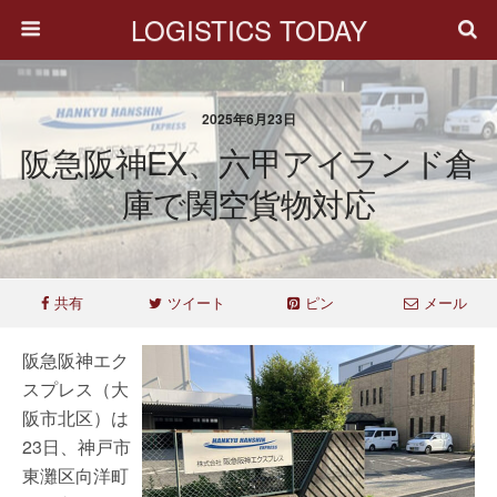
LOGISTICS TODAY
2025年6月23日
阪急阪神EX、六甲アイランド倉
庫で関空貨物対応
共有
ツイート
ピン
メール
阪急阪神エク
スプレス（大
阪市北区）は
23日、神戸市
東灘区向洋町