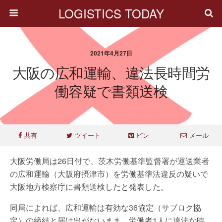
LOGISTICS TODAY
2021年4月27日
大阪の広和運輸、違法長時間労
働容疑で書類送検
共有
ツイート
ピン
メール
大阪労働局は26日付で、茨木労働基準監督署が運送業者
の広和運輸（大阪府摂津市）を労働基準法違反の疑いで
大阪地方検察庁に書類送検したと発表した。
同局によれば、広和運輸は有効な36協定（サブロク協
定）の締結と届け出がないまま、労働者1人に違法な時