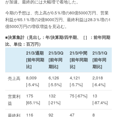
が加速。最終的には大幅増で着地した。
今期の予想は、売上高が0.5％増の80億5000万円、営業
利益が65.1％増の2億9000万円、最終利益は28.3％増の1
億5000万円の増収増益を見込む。
■決算集計（見出し：年/決算期/四半期、［］：前年同期
比、単位：百万円）
21/3/通期
21/3/3Q
21/3/中間
21/3/1Q
[前年同期
[前年同
[前年同期
[前年同
比]
期比]
比]
期比]
8,009
6,126
4,121
2,018
売上高
[-5.4%]
[-5.5%]
[-5.7%]
[-6.4%]
175
132
75 [-67%]
13
営業利
[65.1%]
[-21%]
[-87.4%]
益
116
92
47
8
最終利