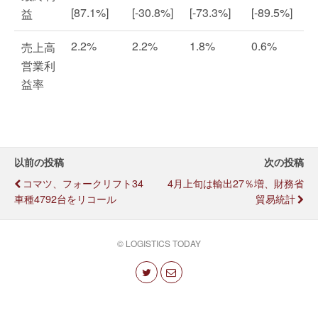
[87.1%]
[-30.8%]
[-73.3%]
[-89.5%]
益
2.2%
2.2%
1.8%
0.6%
売上高
営業利
益率
以前の投稿
次の投稿
コマツ、フォークリフト34
4月上旬は輸出27％増、財務省
車種4792台をリコール
貿易統計
© LOGISTICS TODAY