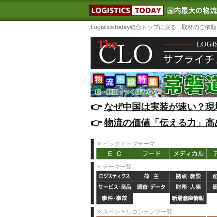
LOGISTIC
LogisticsToday総合トップに戻る
取材のご依頼
👉️
なぜ中国は実装が速い？現
👉️
物流の価値「伝える力」高
ピックアップテーマ
テーマ一覧
スペシャルコンテンツ一覧