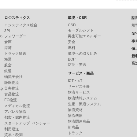
ロジスティクス
環境・CSR
話
ロジスティクス総合
CSR
短
モーダルシフト
3PL
D
フォワーダー
再生可能エネルギー
の
事
倉庫
安全
港湾
燃料
値
トラック輸送
環境への取り組み
新
海運
BCP
高
防災・災害
航空
鉄道
サービス・商品
物流子会社
ICT・IoT
静脈物流
サービス全般
災害物流
ンネ
物流サービス
食品物流
物流情報システム
EC物流
生産・流通システム
メディカル物流
物流資材
アパレル物流
物流機器
都市・館内物流
物流関連商品
スタートアップ･ベンチャー
新商品
利用運送
トラック
貿易・税関