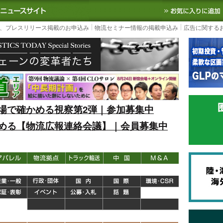
S TODAY｜国内最大の物流ニュースサイト
3PL, SCMなど国内外の最新の物流
、プレスリリース掲載のお申込み
物流セミナー情報の掲載申込み
広告に関する
場で確かめる視察第2弾｜参加募集中
める【物流広報連絡会議】｜会員募集中