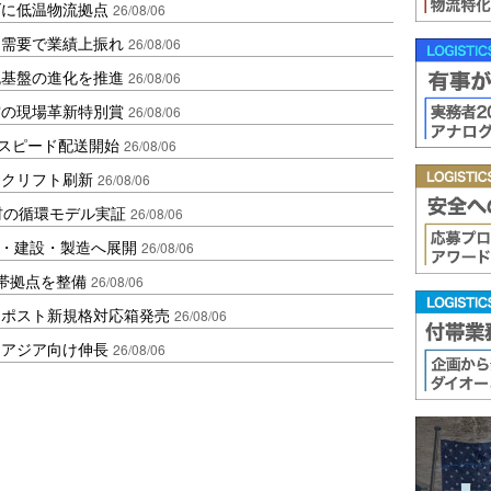
ダに低温物流拠点
26/08/06
送需要で業績上振れ
26/08/06
流基盤の進化を推進
26/08/06
賞の現場革新特別賞
26/08/06
しスピード配送開始
26/08/06
ークリフト刷新
26/08/06
材の循環モデル実証
26/08/06
物流・建設・製造へ展開
26/08/06
帯拠点を整備
26/08/06
クポスト新規格対応箱発売
26/08/06
・アジア向け伸長
26/08/06