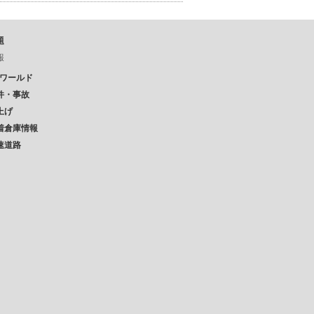
題
報
Pワールド
件・事故
上げ
着倉庫情報
速道路