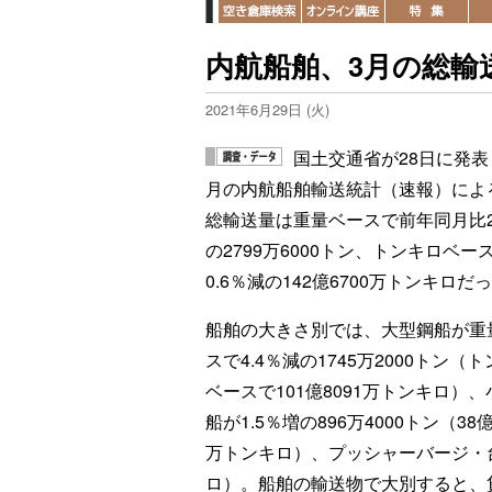
内航船舶、3月の総輸送
2021年6月29日 (火)
国土交通省が28日に発表
月の内航船舶輸送統計（速報）によ
総輸送量は重量ベースで前年同月比2
の2799万6000トン、トンキロベー
0.6％減の142億6700万トンキロだ
船舶の大きさ別では、大型鋼船が重
スで4.4％減の1745万2000トン（
ベースで101億8091万トンキロ）
船が1.5％増の896万4000トン（38億
万トンキロ）、プッシャーバージ・台船
ロ）。船舶の輸送物で大別すると、貨物船