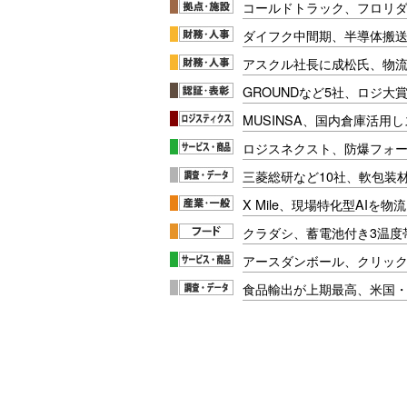
コールドトラック、フロリ
ダイフク中間期、半導体搬
アスクル社長に成松氏、物
GROUNDなど5社、ロジ大
MUSINSA、国内倉庫活用
ロジスネクスト、防爆フォ
三菱総研など10社、軟包装
X Mile、現場特化型AIを
クラダシ、蓄電池付き3温度
アースダンボール、クリッ
食品輸出が上期最高、米国