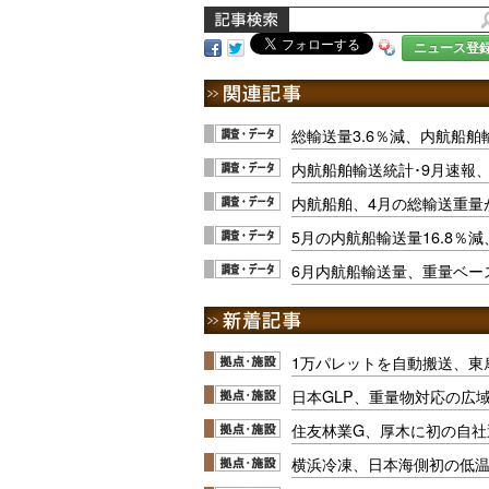
ニュース登
総輸送量3.6％減、内航船舶
内航船舶輸送統計･9月速報、
内航船舶、4月の総輸送重量
5月の内航船輸送量16.8％
6月内航船輸送量、重量ベー
1万パレットを自動搬送、東
日本GLP、重量物対応の広
住友林業G、厚木に初の自社
横浜冷凍、日本海側初の低