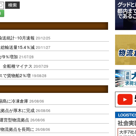
録
輸送統計･10月速報
20/12/25
総輸送量15.4％減
20/11/27
が9％増加
21/07/28
減、全船種マイナス
20/07/29
スで貨物船2％増
19/08/28
扇島に冷凍倉庫
26/08/06
域拠点が厚木に完成
26/08/06
運営型物流拠点
26/08/06
温物流拠点を長岡に
26/08/06