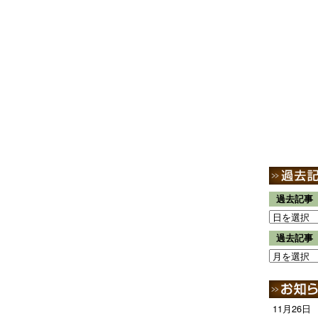
過去記事
過去記事
11月26日