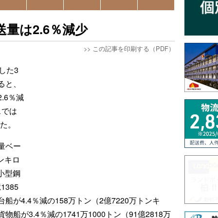
量は2.6％減少
>>
この記事を印刷する（PDF）
した3
ると、
.6％減
スでは
った。
量ベー
トンキロ
、小型鋼
1385
が4.4％減の158万トン（2億7220万トンキ
が3.4％減の1741万1000トン（91億2818万