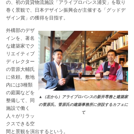
の、初の賃貸物流施設「アライプロバンス浦安」を取り
巻く景観で、日本デザイン振興会が主催する「グッドデ
ザイン賞」の獲得を目指す。
外構部のデザ
インを、著名
な建築家でク
リエイティブ
ディレクター
の菅原大輔氏
に依頼。敷地
内には3種類
の庭園などを
▲（左から）アライプロバンスの新井専務と建築家
整備して、同
の菅原氏。菅原氏の建築事務所に併設するカフェに
施設で働く
て
人々がリラッ
クスできる空
間と景観を演出するという。