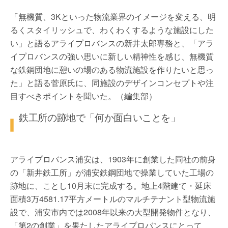
「無機質、3Kといった物流業界のイメージを変える、明
るくスタイリッシュで、わくわくするような施設にした
い」と語るアライプロバンスの新井太郎専務と、「アラ
イプロバンスの強い思いに新しい精神性を感じ、無機質
な鉄鋼団地に憩いの場のある物流施設を作りたいと思っ
た」と語る菅原氏に、同施設のデザインコンセプトや注
目すべきポイントを聞いた。（編集部）
鉄工所の跡地で「何か面白いことを」
アライプロバンス浦安は、1903年に創業した同社の前身
の「新井鉄工所」が浦安鉄鋼団地で操業していた工場の
跡地に、ことし10月末に完成する。地上4階建て・延床
面積3万4581.17平方メートルのマルチテナント型物流施
設で、浦安市内では2008年以来の大型開発物件となり、
「第2の創業」を果たしたアライプロバンスにとって