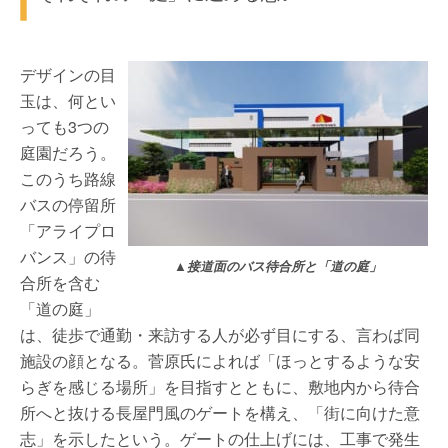
デザインの目
玉は、何とい
っても3つの
庭園だろう。
このうち路線
バスの停留所
「アライプロ
バンス」の待
▲接道面のバス待合所と「道の庭」
合所を含む
「道の庭」
は、徒歩で通勤・来訪する人が必ず目にする、言わば同
施設の顔となる。菅原氏によれば「ほっとするような安
らぎを感じる場所」を目指すとともに、敷地内から待合
所へと抜ける長屋門風のゲートを構え、「街に向けた意
志」を示したという。ゲートの仕上げには、工事で発生