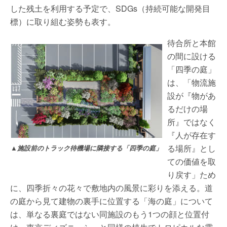
した残土を利用する予定で、SDGs（持続可能な開発目
標）に取り組む姿勢も表す。
待合所と本館
の間に設ける
「四季の庭」
は、「物流施
設が『物があ
るだけの場
所』ではなく
『人が存在す
る場所』とし
▲施設前のトラック待機場に隣接する「四季の庭」
ての価値を取
り戻す」ため
に、四季折々の花々で敷地内の風景に彩りを添える。道
の庭から見て建物の裏手に位置する「海の庭」について
は、単なる裏庭ではない同施設のもう1つの顔と位置付