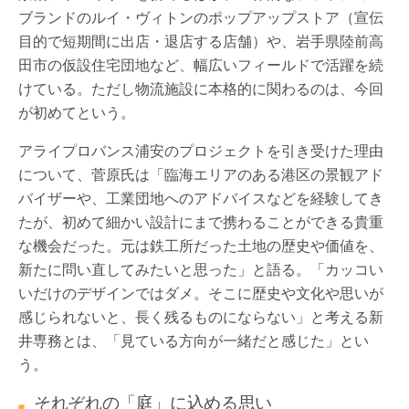
ブランドのルイ・ヴィトンのポップアップストア（宣伝
目的で短期間に出店・退店する店舗）や、岩手県陸前高
田市の仮設住宅団地など、幅広いフィールドで活躍を続
けている。ただし物流施設に本格的に関わるのは、今回
が初めてという。
アライプロバンス浦安のプロジェクトを引き受けた理由
について、菅原氏は「臨海エリアのある港区の景観アド
バイザーや、工業団地へのアドバイスなどを経験してき
たが、初めて細かい設計にまで携わることができる貴重
な機会だった。元は鉄工所だった土地の歴史や価値を、
新たに問い直してみたいと思った」と語る。「カッコい
いだけのデザインではダメ。そこに歴史や文化や思いが
感じられないと、長く残るものにならない」と考える新
井専務とは、「見ている方向が一緒だと感じた」とい
う。
それぞれの「庭」に込める思い