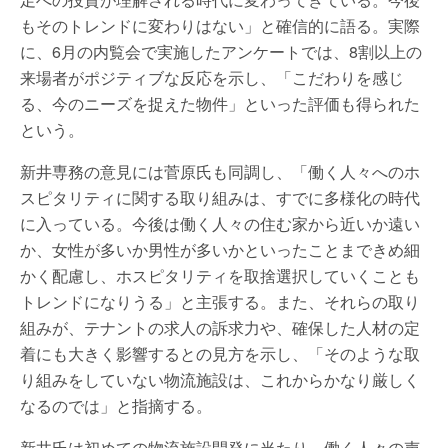
もそのトレンドに変わりはない」と確信的に語る。実際
に、6月の内覧会で実施したアンケートでは、8割以上の
来場者がポジティブな反応を示し、「こだわりを感じ
る、今のニーズを捉えた物件」といった評価も得られた
という。
新井専務の意見には菅原氏も同調し、「働く人々へのホ
スピタリティに関する取り組みは、すでに多様化の時代
に入っている。今後は働く人々の住む家から近いか遠い
か、女性が多いか男性が多いかといったことまできめ細
かく配慮し、ホスピタリティを取捨選択していくことも
トレンドになりうる」と主張する。また、それらの取り
組みが、テナントの求人の訴求力や、確保した人材の定
着にも大きく影響するとの見方を示し、「そのような取
り組みをしていない物流施設は、これからかなり厳しく
なるのでは」と指摘する。
新井氏は初めての物流施設開発に当たり、働く人々の声