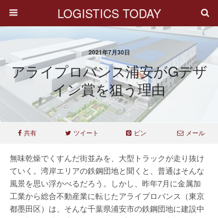
LOGISTICS TODAY
2021年7月30日
アライプロバンス浦安がGデザ
イン賞を狙う理由
共有
ツイート
ピン
メール
無味乾燥でくすんだ街並みを、大型トラックが走り抜け
ていく。湾岸エリアの鉄鋼団地と聞くと、普通はそんな
風景を思い浮かべるだろう。しかし、昨年7月に金属加
工業から総合不動産業に転じたアライプロバンス（東京
都墨田区）は、そんな千葉県浦安市の鉄鋼団地に建設中