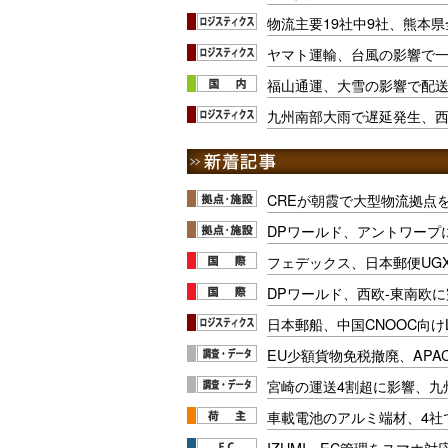
物流主要19社中9社、熊本
ヤマト運輸、台風の影響で一
福山通運、大雪の影響で配
九州南部大雨で遅延発生、
CREが朝霞で大型物流拠点
DPワールド、アントワープ
フェデックス、日本郵便UG
DPワールド、西欧-東南欧
日本郵船、中国CNOOC向け
EU少額貨物免税撤廃、APA
宮崎の運送4割超に影響、九
車載電池のアルミ端材、4社
IZUMI、EC管理をスマホ