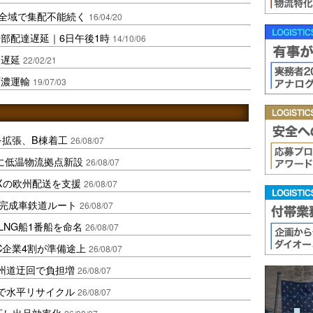
県全域で集配不能続く
16/04/20
部配達遅延｜6日午後1時
14/10/06
送遅延
22/02/21
西濃運輸
19/07/03
を拡張、B棟着工
26/08/07
に低温物流拠点新設
26/08/07
Xの欧州配送を支援
26/08/07
に完成車鉄道ルート
26/08/07
LNG船1番船を命名
26/08/07
C企業4割が準備途上
26/08/07
州道迂回で負担増
26/08/07
で水平リサイクル
26/08/07
対応し出品効率化