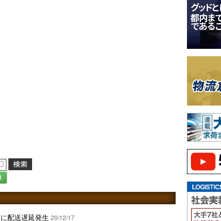
録
西に配送遅延発生
20/12/17