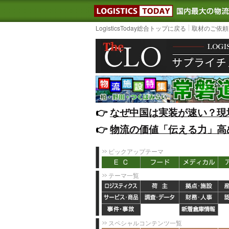
LOGISTIC
LogisticsToday総合トップに戻る
取材のご依頼
👉️
なぜ中国は実装が速い？現
👉️
物流の価値「伝える力」高
ピックアップテーマ
テーマ一覧
スペシャルコンテンツ一覧