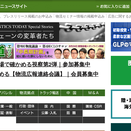
S TODAY｜国内最大の物流ニュースサイト
3PL, SCMなど国内外の最新の物流
、プレスリリース掲載のお申込み
物流セミナー情報の掲載申込み
広告に関する
場で確かめる視察第2弾｜参加募集中
める【物流広報連絡会議】｜会員募集中