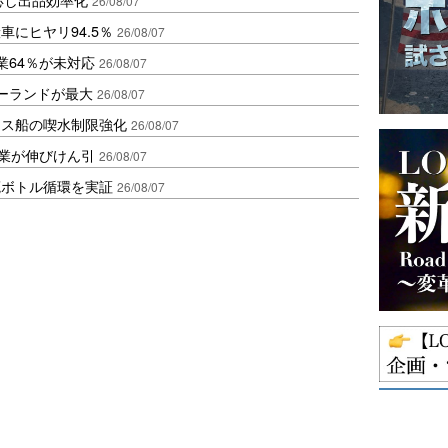
26/08/07
にヒヤリ94.5％
26/08/07
業64％が未対応
26/08/07
ポーランドが最大
26/08/07
クス船の喫水制限強化
26/08/07
造業が伸びけん引
26/08/07
廃ボトル循環を実証
26/08/07