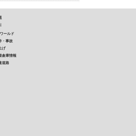
題
報
Pワールド
件・事故
上げ
着倉庫情報
速道路