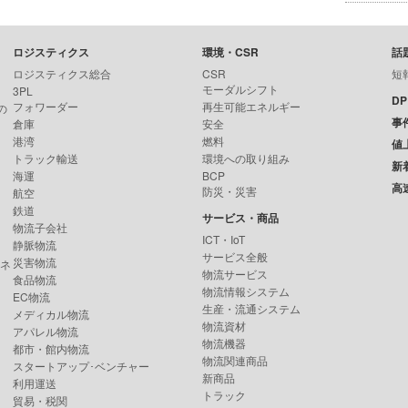
ロジスティクス
環境・CSR
話
ロジスティクス総合
CSR
短
モーダルシフト
3PL
D
フォワーダー
再生可能エネルギー
の
事
倉庫
安全
港湾
燃料
値
トラック輸送
環境への取り組み
新
海運
BCP
高
防災・災害
航空
鉄道
サービス・商品
物流子会社
ICT・IoT
静脈物流
サービス全般
災害物流
ンネ
物流サービス
食品物流
物流情報システム
EC物流
生産・流通システム
メディカル物流
物流資材
アパレル物流
物流機器
都市・館内物流
物流関連商品
スタートアップ･ベンチャー
新商品
利用運送
トラック
貿易・税関