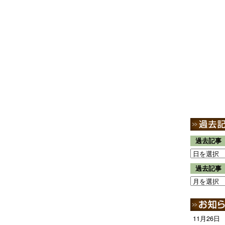
過去記事
過去記事
11月26日