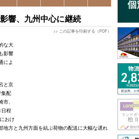
影響、九州中心に継続
>>
この記事を印刷する（PDF）
的な大
も影響
通によ
呂と京
で集配
崎市、
1日程
線におけ
部地方と九州方面を結ぶ荷物の配送に大幅な遅れ