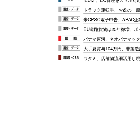
トラック運転手、お盆の一般車
米CPSC電子申告、APAC企
EU道路貨物は25年微増、
パナマ運河、ネオパナマッ
大手夏賞与104万円、非製
ワタミ、店舗物流網活用し