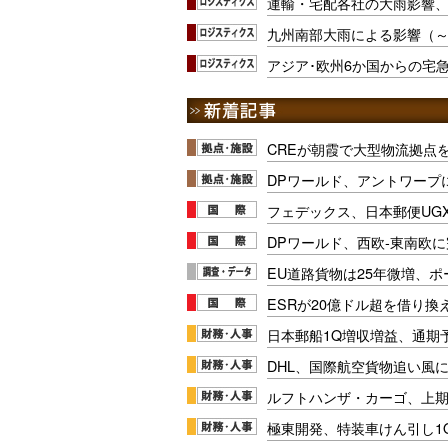
運輸・宅配各社の大雨影響
九州南部大雨による影響（～7
アジア･欧州6か国からの宅
CREが朝霞で大型物流拠点
DPワールド、アントワープ
フェデックス、日本郵便UG
DPワールド、西欧-東南欧
EU道路貨物は25年微増、
ESRが20億ドル超を借り換
日本郵船1Q増収増益、通期
DHL、国際航空貨物追い風に
ルフトハンザ・カーゴ、上期E
極東開発、特装車けん引し1