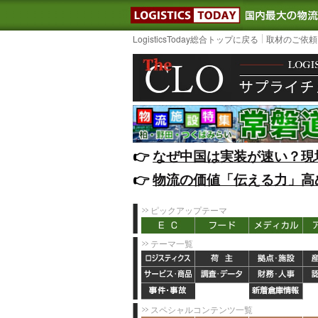
LOGISTIC
LogisticsToday総合トップに戻る
取材のご依頼
👉️
なぜ中国は実装が速い？現
👉️
物流の価値「伝える力」高
ピックアップテーマ
テーマ一覧
スペシャルコンテンツ一覧