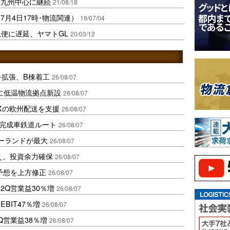
、九州中心に継続
21/08/18
月4日17時･物流関連）
19/07/04
急便に遅延、ヤマトGL
20/03/12
を拡張、B棟着工
26/08/07
に低温物流拠点新設
26/08/07
Xの欧州配送を支援
26/08/07
に完成車鉄道ルート
26/08/07
ポーランドが最大
26/08/07
え、投資余力確保
26/08/07
予想を上方修正
26/08/07
2Q営業益30％増
26/08/07
BIT47％増
26/08/07
Q営業益38％増
26/08/07