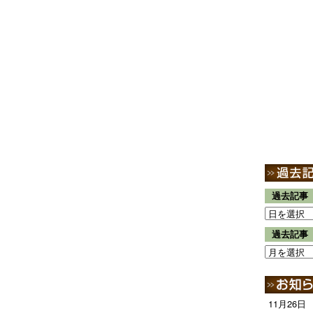
過去記事
過去記事
11月26日