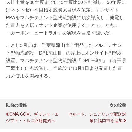
ス排出量を30年度までに15年度比50％削減し、50年度に
はネットゼロを目指す脱炭素目標を策定。オンサイト
PPAをマルチテナント型物流施設に順次導入し、発電し
た電力を入居テナント企業が使用することで、ともに
「カーボンニュートラル」の実現を目指す狙いだ。
ことし5月には、千葉県流山市で開発したマルチテナン
ト型物流施設「DPL流山III」の屋上にオンサイトPPAを
設置。マルチテナント型物流施設「DPL三郷II」（埼玉県
三郷市）にも設置し、当施設で10月1日より発電した電
力の使用を開始する。
以前の投稿
次の投稿
CMA CGM、ギリシャ・エ
セルート、シェアリング配送対
ジプト・トルコ路線開始へ
象に福岡市を追加