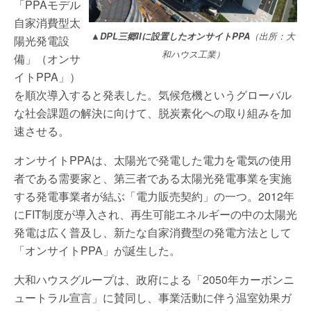
「PPAモデル
自家消費型太
▲DPL三郷IIに設置したオンサイトPPA
（出所：大
陽光発電設
和ハウス工業）
備」（オンサ
イトPPA」）
を順次導入すると発表した。気候危機というグローバル
な社会課題の解決に向けて、脱炭素化への取り組みを加
速させる。
オンサイトPPAは、太陽光で発電した電力を電気の使用
者である需要家と、第三者である太陽光発電事業を実施
する発電事業者が結ぶ「電力販売契約」の一つ。2012年
にFIT制度が導入され、再生可能エネルギーの中の太陽光
発電は広く普及し、新たな自家消費型の発電方法として
「オンサイトPPA」が誕生した。
大和ハウスグループは、政府による「2050年カーボンニ
ュートラル宣言」に賛同し、事業活動に伴う温室効果ガ