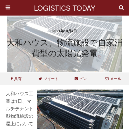
LOGISTICS TODAY
2021年10月4日
大和ハウス、物流施設で自家消
費型の太陽光発電
共有
ツイート
ピン
メール
大和ハウス工
業は1日、マ
ルチテナント
型物流施設の
屋上において